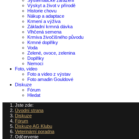
Systematické zařazení
Výskyt a život v přírodě
Historie chovu
Nákup a adaptace
Krmení a výživa
Základní krmná dávka
Vlhčená semena
Krmiva živočišného původu
Krmné doplňky
Voda
Zelené, ovoce, zelenina
Doplňky
Nemoci
Foto, video
Foto a video z výstav
Foto amadin Gouldové
Diskuze
Fórum
Hledat
Jste zde:
Úvodní strana
Diskuze
Fórum
Diskuze AG Klubu
Veterinární poradna
Odčervenie