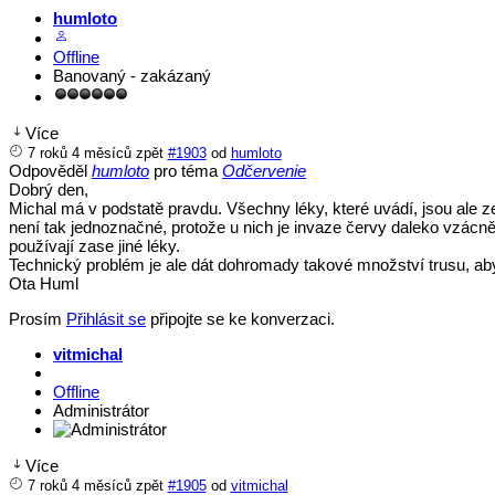
humloto
Offline
Banovaný - zakázaný
Více
7 roků 4 měsíců zpět
#1903
od
humloto
Odpověděl
humloto
pro téma
Odčervenie
Dobrý den,
Michal má v podstatě pravdu. Všechny léky, které uvádí, jsou ale z
není tak jednoznačné, protože u nich je invaze červy daleko vzácněj
používají zase jiné léky.
Technický problém je ale dát dohromady takové množství trusu, aby 
Ota Huml
Prosím
Přihlásit se
připojte se ke konverzaci.
vitmichal
Offline
Administrátor
Více
7 roků 4 měsíců zpět
#1905
od
vitmichal