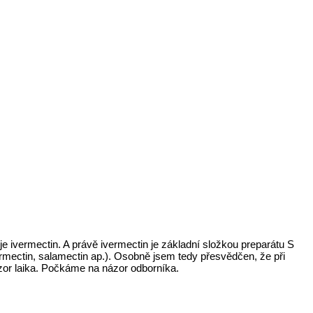
e ivermectin. A právě ivermectin je základní složkou preparátu S
vermectin, salamectin ap.). Osobně jsem tedy přesvědčen, že při
ázor laika. Počkáme na názor odborníka.