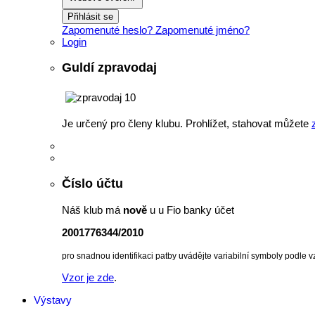
Přihlásit se
Zapomenuté heslo?
Zapomenuté jméno?
Login
Guldí zpravodaj
Je určený pro členy klubu. Prohlížet, stahovat můžete
Číslo účtu
Náš klub má
nově
u u Fio banky účet
2001776344/2010
pro snadnou identifikaci patby uvádějte variabilní symboly podle v
Vzor je zde
.
Výstavy