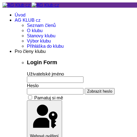
Úvod
AG KLUB cz
Seznam členů
O klubu
Stanovy klubu
Výbor klubu
Přihláška do klubu
Pro členy klubu
Login Form
Uživatelské jméno
Heslo
Zobrazit heslo
Pamatuj si mě
Webové ověření