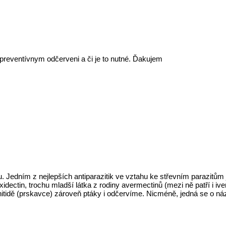
preventívnym odčerveni a či je to nutné. Ďakujem
 Jedním z nejlepších antiparazitik ve vztahu ke střevním parazitům j
idectin, trochu mladší látka z rodiny avermectinů (mezi ně patří i i
chitidě (prskavce) zároveň ptáky i odčervíme. Nicméně, jedná se o n