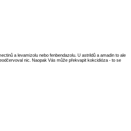
ectinů a levamizolu nebo fenbendazolu. U astrildů a amadin to ale
h neodčervoval nic. Naopak Vás může překvapit kokcidióza - to se