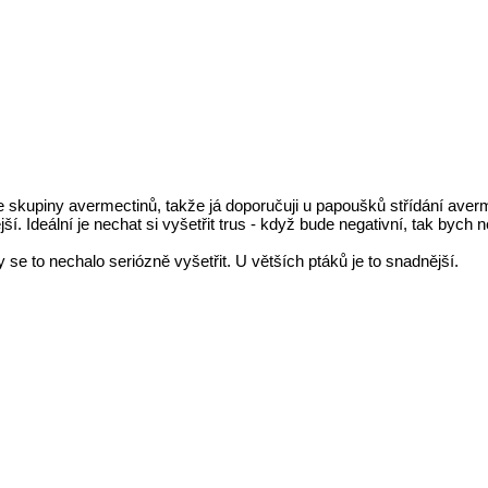
e skupiny avermectinů, takže já doporučuji u papoušků střídání averm
ší. Ideální je nechat si vyšetřit trus - když bude negativní, tak byc
se to nechalo seriózně vyšetřit. U větších ptáků je to snadnější.