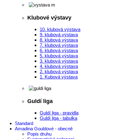
Klubové výstavy
10. klubová výstava
9. klubová výstava
8. klubová výstava
7. klubová výstava
6. klubová výstava
5. klubová výstava
3. klubová výstava
4. klubová výstava
2. klubová výstava
1. Kubová výstava
Guldí liga
Guldí liga - pravidla
Guldí liga - tabulka
Standard
Amadina Gouldové - obecně
Popis druhu