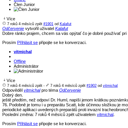
Člen Junior
Více
7 roků 4 měsíců zpět
#1901
od
Kalafut
Odčervenie
vytvořil uživatel
Kalafut
Dobre ránko prajem, chcem sa vás opýtať čo je dobré používať pri 
Prosím
Přihlásit se
připojte se ke konverzaci.
vitmichal
Offline
Administrátor
Více
7 roků 4 měsíců zpět
-
7 roků 4 měsíců zpět
#1902
od
vitmichal
Odpověděl
vitmichal
pro téma
Odčervenie
Dobrý den.
ještě předtím, než odpoví Dr. Huml, napíši jenom krátkou poznámku.
76. Podobně je tomu i u preparátu Scatt, kde účinnou složkou je mox
periodické aplikaci uvedených preparátů proti invazní tracheobron
Poslední změna: 7 roků 4 měsíců zpět uživatelem
vitmichal
.
Prosím
Přihlásit se
připojte se ke konverzaci.