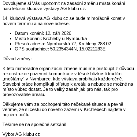
Dovolujeme si Vás upozornit na zásadní změnu místa konání
naší letošní klubové výstavy AG klubu cz.
14. klubová výstava AG klubu cz se bude mimořádně konat v
novém termínu a na nové adrese:
Datum konání: 12. září 2026
Místo konání: Krchleby u Nymburka
Přesná adresa: Nymburská 77, Krchleby 288 02
GPS souřadnice: 50.2354344N, 15.0221283E
Důvod změny:
K této mimořádné organizační změně musíme přistoupit z důvodu
rekonstrukce pozemní komunikace v těsné blízkosti tradiční
„moštárny“ v Nymburce, kde výstava probíhala každoročně.
Stavební práce komplikují přístup k areálu a nebude se možné na
místo vůbec dostat. Je to velký zásah jak pro nás, tak pro
provozovatele areálu.
Děkujeme vám za pochopení této nečekané situace a pevně
věříme, že si cestu do nového zázemí v Krchlebech najdete v
hojném počtu.
Těšíme se na společné setkání!
Výbor AG klubu cz