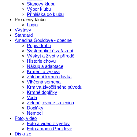
Stanovy klubu
Výbor klubu
Přihláška do klubu
Pro členy klubu
Login
Výstavy
Standard
Amadina Gouldové - obecně
Popis druhu
Systematické zařazení
Výskyt a život v přírodě
Historie chovu
Nákup a adaptace
Krmení a výživa
Základní krmná dávka
Vlhčená semena
Krmiva živočišného původu
Krmné doplňky
Voda
Zelené, ovoce, zelenina
Doplňky
Nemoci
Foto, video
Foto a video z výstav
Foto amadin Gouldové
Diskuze