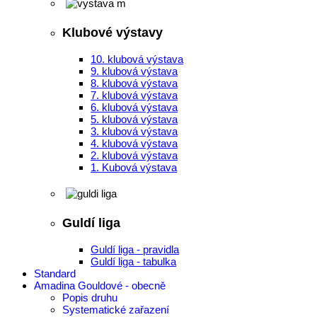
Klubové výstavy
10. klubová výstava
9. klubová výstava
8. klubová výstava
7. klubová výstava
6. klubová výstava
5. klubová výstava
3. klubová výstava
4. klubová výstava
2. klubová výstava
1. Kubová výstava
Guldí liga
Guldí liga - pravidla
Guldí liga - tabulka
Standard
Amadina Gouldové - obecně
Popis druhu
Systematické zařazení