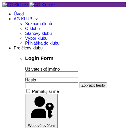
Úvod
AG KLUB cz
Seznam členů
O klubu
Stanovy klubu
Výbor klubu
Přihláška do klubu
Pro členy klubu
Login Form
Uživatelské jméno
Heslo
Zobrazit heslo
Pamatuj si mě
Webové ověření