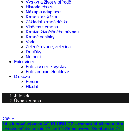
Výskyt a život v přírodě
Historie chovu
Nákup a adaptace
Krmení a výživa
Základní krmná dávka
Vlhčená semena
Krmiva živočišného původu
Krmné doplňky
Voda
Zelené, ovoce, zelenina
Doplňky
Nemoci
Foto, video
Foto a video z výstav
Foto amadin Gouldové
Diskuze
Fórum
Hledat
Jste zde:
Úvodní strana
20
čvc
14. klubová výstava AG KLUBU CZ – memoriál Michala Víta
se uskuteční v sobotu 12. září 2026 na adrese Nymburská 77,