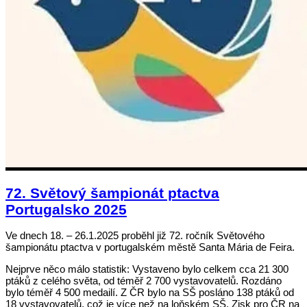
72. Světový šampionát ptactva
Portugalsko 2025
Ve dnech 18. – 26.1.2025 proběhl již 72. ročník Světového
šampionátu ptactva v portugalském městě Santa Mária de Feira.
Nejprve něco málo statistik: Vystaveno bylo celkem cca 21 300
ptáků z celého světa, od téměř 2 700 vystavovatelů. Rozdáno
bylo téměř 4 500 medailí. Z ČR bylo na SŠ posláno 138 ptáků od
18 vystavovatelů, což je více než na loňském SŠ. Zisk pro ČR na