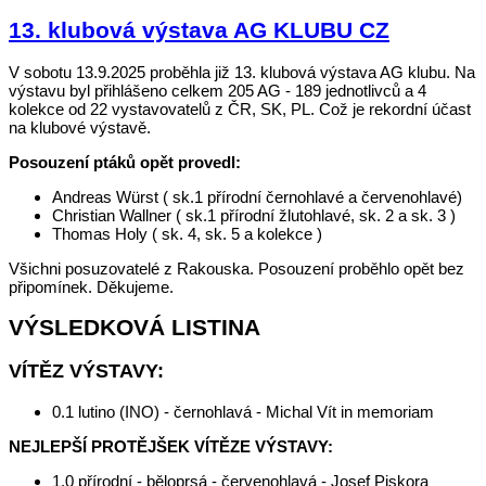
13. klubová výstava AG KLUBU CZ
V sobotu 13.9.2025 proběhla již 13. klubová výstava AG klubu. Na
výstavu byl přihlášeno celkem 205 AG - 189 jednotlivců a 4
kolekce od 22 vystavovatelů z ČR, SK, PL. Což je rekordní účast
na klubové výstavě.
Posouzení ptáků opět provedl:
Andreas Würst ( sk.1 přírodní černohlavé a červenohlavé)
Christian Wallner ( sk.1 přírodní žlutohlavé, sk. 2 a sk. 3 )
Thomas Holy ( sk. 4, sk. 5 a kolekce )
Všichni posuzovatelé z Rakouska. Posouzení proběhlo opět bez
připomínek. Děkujeme.
VÝSLEDKOVÁ LISTINA
VÍTĚZ VÝSTAVY:
0.1 lutino (INO) - černohlavá - Michal Vít in memoriam
NEJLEPŠÍ PROTĚJŠEK VÍTĚZE VÝSTAVY:
1.0 přírodní - běloprsá - červenohlavá - Josef Piskora