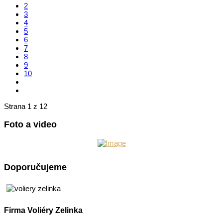
2
3
4
5
6
7
8
9
10
Strana 1 z 12
Foto a video
Doporučujeme
Firma Voliéry Zelinka