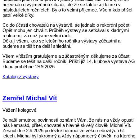
nejednalo o výjimečnou situaci, ale že se takto sejdeme i v
následujících ročnících. Bylo to velmi příjemce. Všem kdo přišel
patří velké díky.
Co do účasti chovatelů na výstavě, se jednalo o rekordní počet.
Opět mohu jen chválit. Průběh výstavy se setkával s kladnými
reakcemi, za což jsme velmi rádi.
Děkuji všem, kdo se letošního ročníku výstavy zúčastnil a
budeme se těšit na další shledání.
Všem vítězům gratulujeme a zúčastněným děkujeme za účast.
Budeme se těšit na další ročník. Příští již 14. klubová výstava AG
klubu proběhne 19.9.2026
Katalog z výstavy
Zemřel Michal Vít
Vážení kolegové,
Je naší smutnou povinností oznámit Vám, že nás na vždy opustil
náš kamarád, přítel, chovatel a hlavně skvělý člověk Michal Vít.
Zesnul dne 2.9.2025 po těžké nemoci ve věku nedožitých 61
letech. Michal byl skromný a vždy nápomocný člověk, na kterého