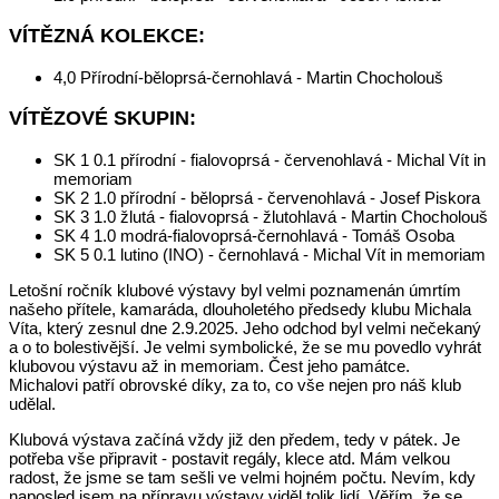
VÍTĚZNÁ KOLEKCE:
4,0 Přírodní-běloprsá-černohlavá - Martin Chocholouš
VÍTĚZOVÉ SKUPIN:
SK 1 0.1 přírodní - fialovoprsá - červenohlavá - Michal Vít in
memoriam
SK 2 1.0 přírodní - běloprsá - červenohlavá - Josef Piskora
SK 3 1.0 žlutá - fialovoprsá - žlutohlavá - Martin Chocholouš
SK 4 1.0 modrá-fialovoprsá-černohlavá - Tomáš Osoba
SK 5 0.1 lutino (INO) - černohlavá - Michal Vít in memoriam
Letošní ročník klubové výstavy byl velmi poznamenán úmrtím
našeho přítele, kamaráda, dlouholetého předsedy klubu Michala
Víta, který zesnul dne 2.9.2025. Jeho odchod byl velmi nečekaný
a o to bolestivější. Je velmi symbolické, že se mu povedlo vyhrát
klubovou výstavu až in memoriam. Čest jeho památce.
Michalovi patří obrovské díky, za to, co vše nejen pro náš klub
udělal.
Klubová výstava začíná vždy již den předem, tedy v pátek. Je
potřeba vše připravit - postavit regály, klece atd. Mám velkou
radost, že jsme se tam sešli ve velmi hojném počtu. Nevím, kdy
naposled jsem na přípravu výstavy viděl tolik lidí. Věřím, že se