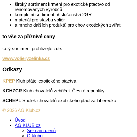
široký sortiment krmení pro exotické ptactvo od
renomovaných výrobců
kompletní sortiment příslušenství 2GR
materiál pro stavbu voliér
a mnoho dalších produktů pro chov exotických zvířat
to vše za příznivé ceny
celý sortiment prohlížejte zde:
www.volieryzelinka.cz
Odkazy
KPEP
Klub přátel exotického ptactva
KCHZCR
Klub chovatelů zebřiček České republiky
SCHEPL
Spolek chovatelů exotického ptactva Liberecka
© 2026 AG Klub.cz
Úvod
AG KLUB cz
Seznam členů
O klubu