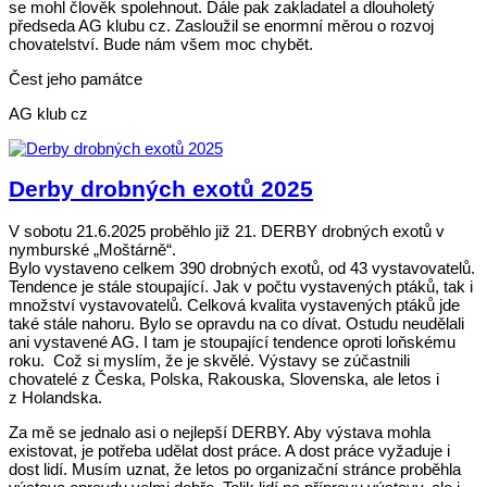
se mohl člověk spolehnout. Dále pak zakladatel a dlouholetý
předseda AG klubu cz. Zasloužil se enormní měrou o rozvoj
chovatelství. Bude nám všem moc chybět.
Čest jeho památce
AG klub cz
Derby drobných exotů 2025
V sobotu 21.6.2025 proběhlo již 21. DERBY drobných exotů v
nymburské „Moštárně“.
Bylo vystaveno celkem 390 drobných exotů, od 43 vystavovatelů.
Tendence je stále stoupající. Jak v počtu vystavených ptáků, tak i
množství vystavovatelů. Celková kvalita vystavených ptáků jde
také stále nahoru. Bylo se opravdu na co dívat. Ostudu neudělali
ani vystavené AG. I tam je stoupající tendence oproti loňskému
roku. Což si myslím, že je skvělé. Výstavy se zúčastnili
chovatelé z Česka, Polska, Rakouska, Slovenska, ale letos i
z Holandska.
Za mě se jednalo asi o nejlepší DERBY. Aby výstava mohla
existovat, je potřeba udělat dost práce. A dost práce vyžaduje i
dost lidí. Musím uznat, že letos po organizační stránce proběhla