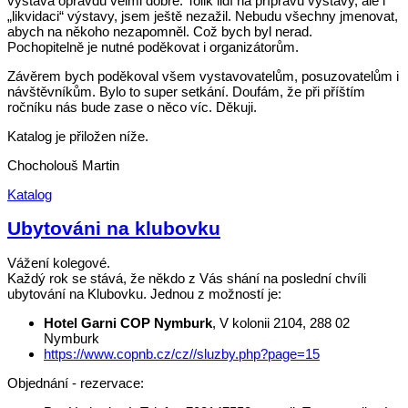
výstava opravdu velmi dobře. Tolik lidí na přípravu výstavy, ale i
„likvidaci“ výstavy, jsem ještě nezažil. Nebudu všechny jmenovat,
abych na někoho nezapomněl. Což bych byl nerad.
Pochopitelně je nutné poděkovat i organizátorům.
Závěrem bych poděkoval všem vystavovatelům, posuzovatelům i
návštěvníkům. Bylo to super setkání. Doufám, že při příštím
ročníku nás bude zase o něco víc. Děkuji.
Katalog je přiložen níže.
Chocholouš Martin
Katalog
Ubytováni na klubovku
Vážení kolegové.
Každý rok se stává, že někdo z Vás shání na poslední chvíli
ubytování na Klubovku. Jednou z možností je:
Hotel Garni COP Nymburk
, V kolonii 2104, 288 02
Nymburk
https://www.copnb.cz/cz//sluzby.php?page=15
Objednání - rezervace: