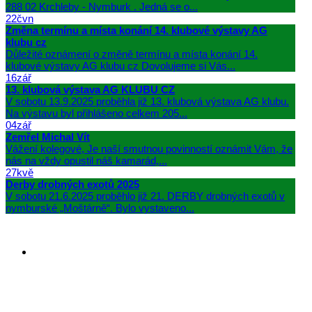
288 02 Krchleby - Nymburk . Jedná se o...
22
čvn
Změna termínu a místa konání 14. klubové výstavy AG
klubu cz
Důležité oznámení o změně termínu a místa konání 14.
klubové výstavy AG klubu cz Dovolujeme si Vás...
16
zář
13. klubová výstava AG KLUBU CZ
V sobotu 13.9.2025 proběhla již 13. klubová výstava AG klubu.
Na výstavu byl přihlášeno celkem 205...
04
zář
Zemřel Michal Vít
Vážení kolegové, Je naší smutnou povinností oznámit Vám, že
nás na vždy opustil náš kamarád,...
27
kvě
Derby drobných exotů 2025
V sobotu 21.6.2025 proběhlo již 21. DERBY drobných exotů v
nymburské „Moštárně“. Bylo vystaveno...