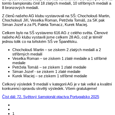
tomto šampionátu činil 18 zlatých medailí, 10 stříbrných medailí a
8 bronzových medailí.
Z členů našeho AG klubu vystavovali na SŠ: Chocholouš Martin,
Chocholouš Jiří, Veselka Roman, Petržela Tomáš, za SK pak
Siman Jozef a za PL Paleta Tomacz, Kurek Maciej.
Celkem bylo na SŠ vystaveno 616 AG z celého světa. Členové
našeho AG klubu vystavili jsme celkem 28 AG, což je téměř
jednou tolik co na loňském SŠ ve Španělsku.
Chocholouš Martin – se ziskem 2 zlatých medailí a 2
stříbrných medailí
Veselka Roman – se ziskem 1 zlaté medaile a 1 stříbrné
medaile
Petržela Tomáš – se ziskem 1 zlaté medaile
Siman Jozef - se ziskem 1 zlaté medaile
Kurek Maciej – se ziskem 1 stříbrné medaile
Celkový výsledek 9 medailí v kategorii AG je v tak velké a kvalitní
konkurenci opravdu skvělý výsledek. Všem gratulujeme!
Číst dál: 72. Světový šampionát ptactva Portugalsko 2025
1