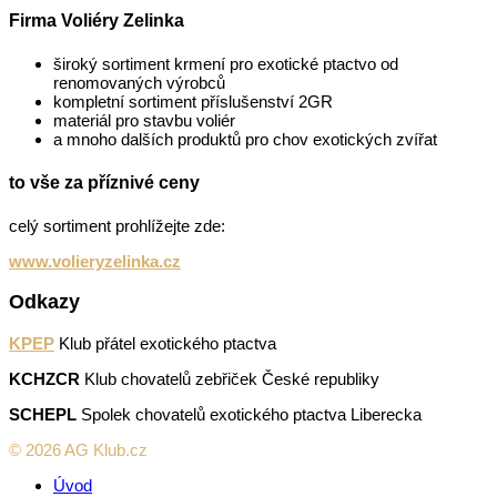
Firma Voliéry Zelinka
široký sortiment krmení pro exotické ptactvo od
renomovaných výrobců
kompletní sortiment příslušenství 2GR
materiál pro stavbu voliér
a mnoho dalších produktů pro chov exotických zvířat
to vše za příznivé ceny
celý sortiment prohlížejte zde:
www.volieryzelinka.cz
Odkazy
KPEP
Klub přátel exotického ptactva
KCHZCR
Klub chovatelů zebřiček České republiky
SCHEPL
Spolek chovatelů exotického ptactva Liberecka
© 2026 AG Klub.cz
Úvod