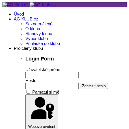
Úvod
AG KLUB cz
Seznam členů
O klubu
Stanovy klubu
Výbor klubu
Přihláška do klubu
Pro členy klubu
Login Form
Uživatelské jméno
Heslo
Zobrazit heslo
Pamatuj si mě
Webové ověření