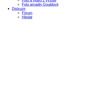
Foto a video z výstav
Foto amadin Gouldové
Diskuze
Fórum
Hledat