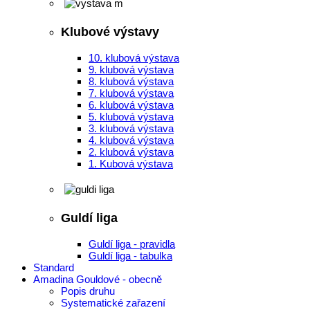
Klubové výstavy
10. klubová výstava
9. klubová výstava
8. klubová výstava
7. klubová výstava
6. klubová výstava
5. klubová výstava
3. klubová výstava
4. klubová výstava
2. klubová výstava
1. Kubová výstava
Guldí liga
Guldí liga - pravidla
Guldí liga - tabulka
Standard
Amadina Gouldové - obecně
Popis druhu
Systematické zařazení