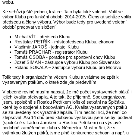
webu.
Ke schůzi ještě jednou, krátce. Tato byla také volební. Volil se
výbor Klubu pro funkční období 2014-2015. Členská schůze volila
předsedu a členy výboru. Výbor bude tedy pro uvedené volební
období pracovat ve složení:
Michal VÍT - předseda Klubu
Rostislav PETŘÍK - místopředseda Klubu, ekonom
Vladimír JAROŠ - jednatel Klubu
Tomáš PRACHAR - registrátor Klubu
Tomáš OSOBA - poradce pro sportovní chov Klubu
Jozef SIMAN - zástupce výboru Klubu pro Slovensko
Roland ŠOKALA – zástupce výboru Klubu pro Moravu
Tolik tedy k organizačním věcem Klubu a vrátíme se zpět k
vystaveným ptákům, o které zde jde především.
V obecné rovině musím napsat, že mě počet vystavených ptáků i
jejich kvalita překvapila. A to tak, že příjemně. Spoluorganizoval
jsem, společně s Rosťou Petříkem loňské setkání na Špičáku,
které bylo spojené s bodováním AG. Kvalita vystavených ptáků
se za uvedený rok výrazně zlepšila. Tím nechci říci, že není co
zlepšovat. Asi 14 dnů před klubovou výstavou jsem se byl podívat
(společně s Láďou Jarošem a Rosťou Petříkem) na výstavě
podobně zaměřeného klubu v Německu. Musím říci, že s
vyjímkou žlutých ptáků, jsme plně konkurence schopni a např. u