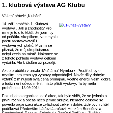
1. klubová výstava AG Klubu
Vážení přátelé „Klubáci“.
14. září proběhla 1. Klubová
výstava . Jak ji zhodnotit? Pro
mne je to o to těžší, že jsem byl
od počátku skeptikem, ve smyslu
počtu vystavovatelů i
vystavených ptáků. Musím se
přiznat, že můj skepticismus
nebyl zcela na místě. Nakonec se
z tohoto pohledu výstava celkem
vydařila. Ale k číslům až později.
Akce proběhla v areálu „Moštárna“ Nymburk. Prostředí bylo,
myslím, pro tento typ výstavy odpovídající. Navíc díky dobrým
vztahů z minulosti byla cena pronájmu, včetně energií velmi dobrá
a tudíž není důvod měnit místo příští výstavy. Ta by měla
proběhnout 13.09.2014.
Pokud jde o organizaci celé akce, tak bylo vidět, že se jednalo o
první ročník a občas něco jemně skříplo, nicméně celkově se
povedlo organizaci akce zvládnout celkem dobře. Zde bych chtěl
poděkovat Především Láďovi Jarošovi, Honzům Benešovi a
Procházkovi, Ronaldu Šokalovi a Rosťovi Petříkovi. Zvláštní