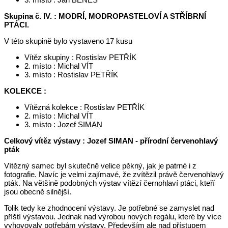
Skupina č. IV. : MODRÍ, MODROPASTELOVÍ A STŘÍBRNÍ
PTÁCI.
V této skupině bylo vystaveno 17 kusu
Vítěz skupiny : Rostislav PETŘÍK
2. místo : Michal VÍT
3. místo : Rostislav PETŘÍK
KOLEKCE :
Vítězná kolekce : Rostislav PETŘÍK
2. místo : Michal VÍT
3. místo : Jozef SIMAN
Celkový vítěz výstavy : Jozef SIMAN - přírodní červenohlavý
pták
Vítězný samec byl skutečně velice pěkný, jak je patrné i z
fotografie. Navíc je velmi zajímavé, že zvítězil právě červenohlavý
pták. Na většině podobných výstav vítězí černohlaví ptáci, kteří
jsou obecně silnější.
Tolik tedy ke zhodnocení výstavy. Je potřebné se zamyslet nad
příští výstavou. Jednak nad výrobou nových regálu, které by více
vyhovovaly potřebám výstavy. Především ale nad přístupem