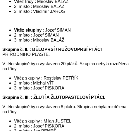
Vítěz třídy : Miroslav BALÁŽ
2. místo : Miroslav BALÁŽ
3. místo : Vladimír JAROŠ
Vítěz skupiny
: Jozef SIMAN
2. místo : Jozef SIMAN
3. místo : Miroslav BALÁŽ
Skupina č. II. : BĚLOPRSÍ / RUŽOVOPRSÍ PTÁCI
PŘÍRODNÍHO PLÁŠTE.
V této skupině bylo vystaveno 20 ptáků. Skupina nebyla rozdělena
na třídy.
Vítěz skupiny : Rostislav PETŘÍK
2. místo : Michal VÍT
3. místo : Josef PISKORA
Skupina č. III. : ŽLUTÍ A ŽLUTOPASTELOVÍ PTÁCI.
V této skupině bylo vystaveno 8 ptáku. Skupina nebyla rozdělena
na třídy.
Vítěz skupiny : Milan JUSTEL
2. místo : Josef PISKORA
3. místo : Jan BENEŠ