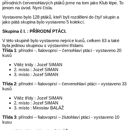
přírodních červenohlavých ptáků jsme na tom jako Klub lépe. To
jenom na úvod. Nyní čísla.
Vystaveno bylo 128 ptáků, kteří byli rozděleni do čtyř skupin a
jako pátá skupina bylo vystaveno 5 kolekcí.
Skupina č I. : PŘÍRODNÍ PTÁCI.
V této skupině bylo vystaveno nejvíce kusů, celkem 63 a také
byla jedinou skupinou s výstavními třídami.
Třída 1
: přírodní -. fialovoprsí – černohlaví ptáci - vystaveno 20
kusů
Vítěz trídy : Jozef SIMAN
2. místo : Jozef SIMAN
3. místo : Jozef SIMAN
Třída 2
: přírodní – fialovoprsí – červenohlaví ptáci – vystaveno 33
kusů
Vítěz třídy : Jozef SIMAN
2. místo : Jozef SIMAN
3. místo : Miroslav BALÁŽ
Třída 3
: přírodní – fialovoprsí – žlutohlaví ptáci - vystaveno 10
kusu