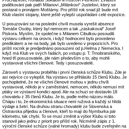
poděkování pak patří Milanovi „Milánkovi“ Justelovi, který se
postaral o pronájem Moštárny. Pro příští rok snad již bude mít
Klub vlastní stojany, které ještě vylepší uspořádání celé expozice.
U posuzování se na poslední chvíli musela vyrešit absence
Tomáše Osoby, který byl nemocen a tak „zaskakoval“ Josef
Piskora. Myslím, že společne s Milanem Cibulkou posoudili
výstavu celkem na úrovni, i když hodnocení bylo provedeno
predikátem a ne na body, jak bylo uvedeno v propozicích. Pro
príští rocník je predjednáno posouzení od p.Helma z Nemecka. I
když má Klub ve svých řadách, po vstupu p. T. Trnobranského,
hned tři posuzovatele, jde nám především o to, aby mohli
vystavovat všichni členové. Tedy i posuzovatelé.
Zároveň s výstavou proběhla i první členská schůze Klubu. Zde je
asi nejvíce co vylepšit. Na výstavu se přihlásilo 15 členů Klubu. Je
pochopitelné, že ne všichni členové mohou v jednu chvíli
vystavovat, někdo je v zaměstnání, nemocen, někdo nemusí mít
ptáky ve výstavní kondici apod. Ale na schuzi se dostavilo 18
chovatelu z 35 členů Klubu. Je to, podle mého názoru málo.
Chápu i to, že ekonomická situace není ružová a každý si hlídá
výdaje a šetrí. Na druhou stranu chovatelé ze Slovenska a
Ostravska přijedou a členové, kteří to mají do Nymburka pár
kilometru, tak chybí. To se musí změnit a výbor Klubu si toto
stanovil jako jednu z priorit pro příští rok. Nicméně zápis z 1.
výroční členské schůze (valné hromady) klubu bude zveřejněn na