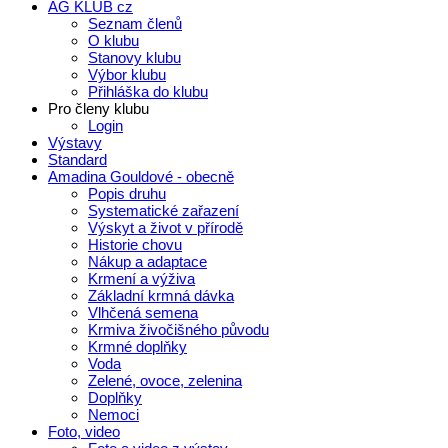
AG KLUB cz
Seznam členů
O klubu
Stanovy klubu
Výbor klubu
Přihláška do klubu
Pro členy klubu
Login
Výstavy
Standard
Amadina Gouldové - obecně
Popis druhu
Systematické zařazení
Výskyt a život v přírodě
Historie chovu
Nákup a adaptace
Krmení a výživa
Základní krmná dávka
Vlhčená semena
Krmiva živočišného původu
Krmné doplňky
Voda
Zelené, ovoce, zelenina
Doplňky
Nemoci
Foto, video