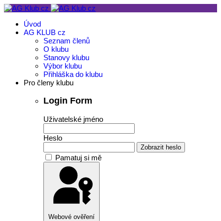
Úvod
AG KLUB cz
Seznam členů
O klubu
Stanovy klubu
Výbor klubu
Přihláška do klubu
Pro členy klubu
Login Form
Uživatelské jméno
Heslo
Zobrazit heslo
Pamatuj si mě
Webové ověření