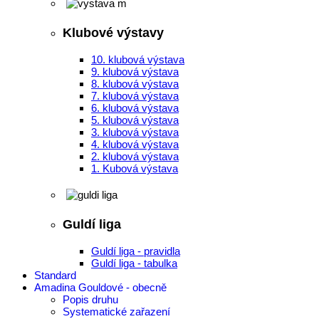
Klubové výstavy
10. klubová výstava
9. klubová výstava
8. klubová výstava
7. klubová výstava
6. klubová výstava
5. klubová výstava
3. klubová výstava
4. klubová výstava
2. klubová výstava
1. Kubová výstava
Guldí liga
Guldí liga - pravidla
Guldí liga - tabulka
Standard
Amadina Gouldové - obecně
Popis druhu
Systematické zařazení