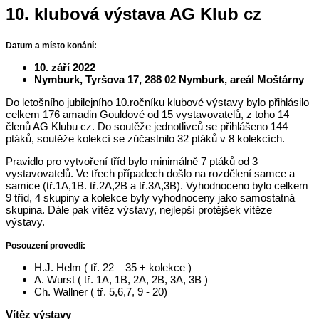
10. klubová výstava AG Klub cz
Datum a místo konání:
10. září 2022
Nymburk, Tyršova 17, 288 02 Nymburk, areál Moštárny
Do letošního jubilejního 10.ročníku klubové výstavy bylo přihlásilo
celkem 176 amadin Gouldové od 15 vystavovatelů, z toho 14
členů AG Klubu cz. Do soutěže jednotlivců se přihlášeno 144
ptáků, soutěže kolekcí se zúčastnilo 32 ptáků v 8 kolekcích.
Pravidlo pro vytvoření tříd bylo minimálně 7 ptáků od 3
vystavovatelů. Ve třech případech došlo na rozdělení samce a
samice (tř.1A,1B. tř.2A,2B a tř.3A,3B). Vyhodnoceno bylo celkem
9 tříd, 4 skupiny a kolekce byly vyhodnoceny jako samostatná
skupina. Dále pak vítěz výstavy, nejlepší protějšek vítěze
výstavy.
Posouzení provedli:
H.J. Helm ( tř. 22 – 35 + kolekce )
A. Wurst ( tř. 1A, 1B, 2A, 2B, 3A, 3B )
Ch. Wallner ( tř. 5,6,7, 9 - 20)
Vítěz výstavy