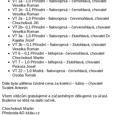
VT 1a - 1,0 Přírodní – fialovoprsá – černohlavá, chovatel
Veselka Roman
VT 1b - 0,1 Přírodní – fialovoprsá – černohlavá, chovatel
Veselka Roman
VT 2a - 1,0 Přírodní - fialovoprsá - červenohlavá, chovatel
Chocholouš Jiří
VT 2b– 0,1 Přírodní – fialovoprsá – červenohlavá, chovatel
Veselka Roman
VT 3a - 1,0 Přírodní – fialovoprsá – žlutohlavá, chovatel Dr.
Kajaba Jozef
VT 3b – 0,1 Přírodní – fialovoprsá – žlutohlavá, chovatel
Veselka Roman
VT 6 – 0,1 Přírodní – běloprsá– červenohlavá, chovatel
Chocholouš Martin
VT 7 – 1,0 Přírodní – běloprsá – žlutohlavá, chovatel
Piskora Josef
VT 22 – 1,0 Modrá - fialovoprsá - černohlavá, chovatel
Osoba Tomáš
Dále byla udělena čestná cena za kolekci – lutino – chovatel
Svatek Antonín
Všem vítězům gratulujeme a zúčastněným děkujeme za účast.
Budeme se těšit na další ročník.
Chocholouš Martin
Předseda AG klubu cz