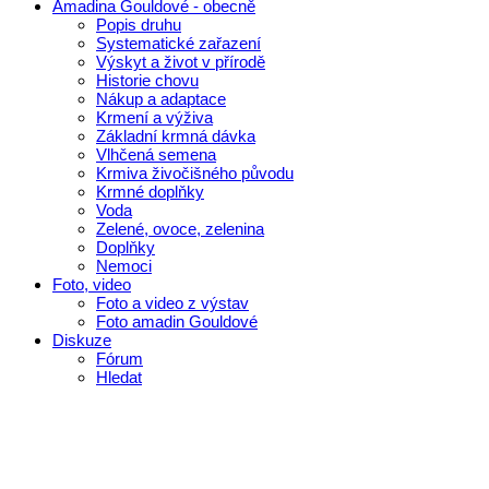
Amadina Gouldové - obecně
Popis druhu
Systematické zařazení
Výskyt a život v přírodě
Historie chovu
Nákup a adaptace
Krmení a výživa
Základní krmná dávka
Vlhčená semena
Krmiva živočišného původu
Krmné doplňky
Voda
Zelené, ovoce, zelenina
Doplňky
Nemoci
Foto, video
Foto a video z výstav
Foto amadin Gouldové
Diskuze
Fórum
Hledat