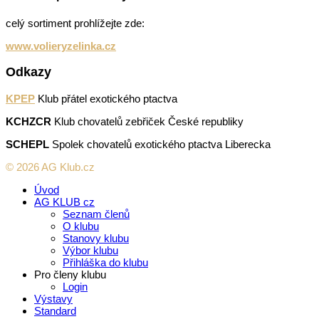
celý sortiment prohlížejte zde:
www.volieryzelinka.cz
Odkazy
KPEP
Klub přátel exotického ptactva
KCHZCR
Klub chovatelů zebřiček České republiky
SCHEPL
Spolek chovatelů exotického ptactva Liberecka
© 2026 AG Klub.cz
Úvod
AG KLUB cz
Seznam členů
O klubu
Stanovy klubu
Výbor klubu
Přihláška do klubu
Pro členy klubu
Login
Výstavy
Standard