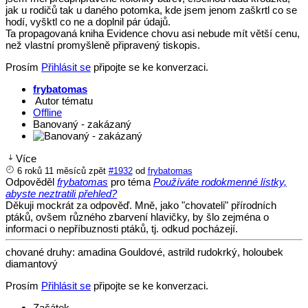
jak u rodičů tak u daného potomka, kde jsem jenom zaškrtl co se
hodí, vyšktl co ne a doplnil pár údajů.
Ta propagovaná kniha Evidence chovu asi nebude mít větší cenu,
než vlastní promyšleně připravený tiskopis.
Prosím
Přihlásit se
připojte se ke konverzaci.
frybatomas
Autor tématu
Offline
Banovaný - zakázaný
Více
6 roků 11 měsíců zpět
#1932
od
frybatomas
Odpověděl
frybatomas
pro téma
Používáte rodokmenné lístky,
abyste neztratili přehled?
Děkuji mockrát za odpověď. Mně, jako "chovateli" přírodních
ptáků, ovšem různého zbarvení hlavičky, by šlo zejména o
informaci o nepříbuznosti ptáků, tj. odkud pocházejí.
chované druhy: amadina Gouldové, astrild rudokrký, holoubek
diamantový
Prosím
Přihlásit se
připojte se ke konverzaci.
Začátek