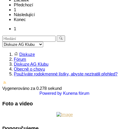
Předchozí
1
Následující
Konec
1
Diskuze
Fórum
Diskuze AG Klubu
Obecně o chovu
Používáte rodokmenné lístky, abyste neztratili přehled?
Vygenerováno za 0.278 sekund
Powered by
Kunena fórum
Foto a video
Doporučujeme