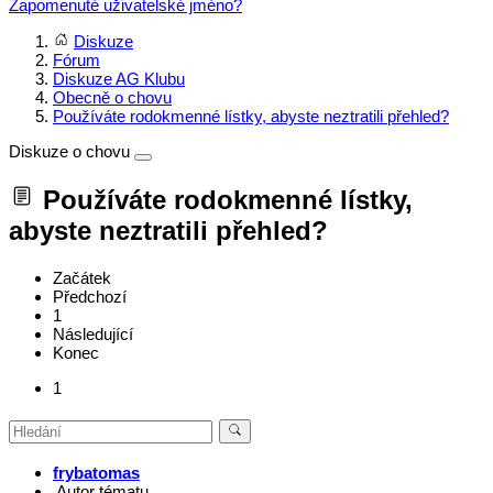
Zapomenuté uživatelské jméno?
Diskuze
Fórum
Diskuze AG Klubu
Obecně o chovu
Používáte rodokmenné lístky, abyste neztratili přehled?
Diskuze o chovu
Používáte rodokmenné lístky,
abyste neztratili přehled?
Začátek
Předchozí
1
Následující
Konec
1
frybatomas
Autor tématu