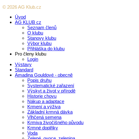
© 2026 AG Klub.cz
Úvod
AG KLUB cz
Seznam členů
O klubu
Stanovy klubu
Výbor klubu
Přihláška do klubu
Pro členy klubu
Login
Výstavy
Standard
Amadina Gouldové - obecně
Popis druhu
Systematické zařazení
Výskyt a život v přírodě
Historie chovu
Nákup a adaptace
Krmení a výživa
Základní krmná dávka
Vlhčená semena
Krmiva živočišného původu
Krmné doplňky
Voda
Zelené, ovoce, zelenina