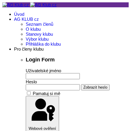
Úvod
AG KLUB cz
Seznam členů
O klubu
Stanovy klubu
Výbor klubu
Přihláška do klubu
Pro členy klubu
Login Form
Uživatelské jméno
Heslo
Zobrazit heslo
Pamatuj si mě
Webové ověření