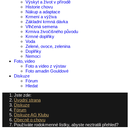
Výskyt a život v přírodě
Historie chovu
Nákup a adaptace
Krmení a výživa
Základní krmná dávka
Vlhčená semena
Krmiva živočišného původu
Krmné doplňky
Voda
Zelené, ovoce, zelenina
Doplňky
Nemoci
Foto, video
Foto a video z výstav
Foto amadin Gouldové
Diskuze
Fórum
Hledat
Jste zde:
Úvodní strana
Diskuze
Fórum
Diskuze AG Klubu
Obecně o chovu
Používáte rodokmenné lístky, abyste neztratili přehled?