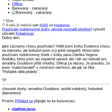
Offline
Banovaný - zakázaný
Více
6 roků 11 měsíců zpět
#1925
od
frybatomas
Používáte rodokmenné lístky, abyste neztratili přehled?
vytvořil
uživatel
frybatomas
Dobrý den,
jaké záznamy chovu používáte? Viděl jsem knihu Evidence chovu
na internetu, ale bohužel jsem si ji ještě neopatřil. Místo toho
používám rodokmenný lístek z knihy pana Zdeňka Vegera:
Andulky, který jsem asi nepatrně upravil, ale i tak asi nebude pro
amadiny Gouldové příliš vhodný. Děkuji za názory. Je pravdou, že
jsem "malochovatel" s minimem odchovů, ale jak se říká
"Pořádek dělá přátele.".
TF
chované druhy: amadina Gouldové, astrild rudokrký, holoubek
diamantový
Prosím
Přihlásit se
připojte se ke konverzaci.
vladimir.jaros