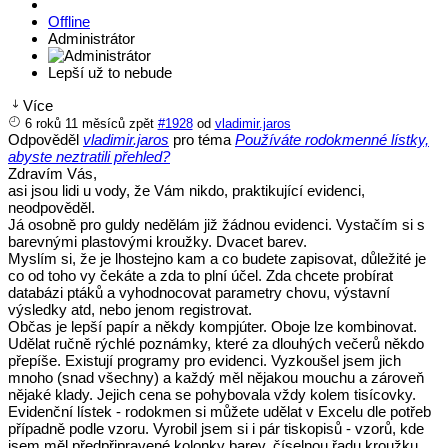
Offline
Administrátor
Lepší už to nebude
Více
6 roků 11 měsíců zpět
#1928
od
vladimir.jaros
Odpověděl
vladimir.jaros
pro téma
Používáte rodokmenné lístky,
abyste neztratili přehled?
Zdravím Vás,
asi jsou lidi u vody, že Vám nikdo, praktikující evidenci,
neodpověděl.
Já osobně pro guldy nedělám již žádnou evidenci. Vystačím si s
barevnými plastovými kroužky. Dvacet barev.
Myslím si, že je lhostejno kam a co budete zapisovat, důležité je
co od toho vy čekáte a zda to plní účel. Zda chcete probírat
databázi ptáků a vyhodnocovat parametry chovu, výstavní
výsledky atd, nebo jenom registrovat.
Občas je lepší papír a někdy kompjúter. Oboje lze kombinovat.
Udělat ručně rýchlé poznámky, které za dlouhých večerů někdo
přepíše. Existují programy pro evidenci. Vyzkoušel jsem jich
mnoho (snad všechny) a každý měl nějakou mouchu a zároveň
nějaké klady. Jejich cena se pohybovala vždy kolem tisícovky.
Evidenční lístek - rodokmen si můžete udělat v Excelu dle potřeb
případně podle vzoru. Vyrobil jsem si i pár tiskopisů - vzorů, kde
jsem měl předpřipravené kolonky barev, číselnou řadu kroužku,