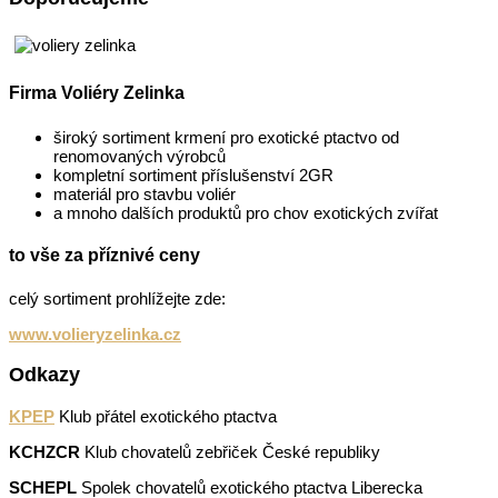
Firma Voliéry Zelinka
široký sortiment krmení pro exotické ptactvo od
renomovaných výrobců
kompletní sortiment příslušenství 2GR
materiál pro stavbu voliér
a mnoho dalších produktů pro chov exotických zvířat
to vše za příznivé ceny
celý sortiment prohlížejte zde:
www.volieryzelinka.cz
Odkazy
KPEP
Klub přátel exotického ptactva
KCHZCR
Klub chovatelů zebřiček České republiky
SCHEPL
Spolek chovatelů exotického ptactva Liberecka