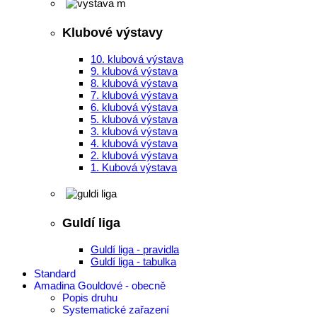
Klubové výstavy
10. klubová výstava
9. klubová výstava
8. klubová výstava
7. klubová výstava
6. klubová výstava
5. klubová výstava
3. klubová výstava
4. klubová výstava
2. klubová výstava
1. Kubová výstava
Guldí liga
Guldí liga - pravidla
Guldí liga - tabulka
Standard
Amadina Gouldové - obecně
Popis druhu
Systematické zařazení