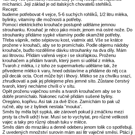
míchanici. Její základ je od italských chovatelů stehlíků.
Recept:
budeme potřebovat 4 vejce, 5-6 suchých rohlíků, 1/2 litru mléka,
bylinky, vitamíny dle možnosti a potřeby.
Pomocí elektrického krouhače postupně uděláme jemnou
strouhanku. Krouhač je něco jako mixér, jenom má ostré nože. Do
strouhanky přidáme sypké vitamíny podle okamžité potřeby.
Třeba vápník, nebo sépiovou kost, viatmix atd. Vše se krátce
prožene v krouhači, aby se to promíchalo. Podle objemu nádoby
krouhače, buďto rozdělíme dávku strouhanky na dva díly. Mám
asi litrovou. Přidám vařená vejce i se skořápkou. Proženu
krouhačem a přidám tvaroh, který jsem si udělal z mléka.
Tvaroh z mléka, i z toho ze supermarketu uděláme tak, že
přivedeme mléko k varu, hned odstavíme a přidáme do něj cca
půl decák octa. Ocet může být i lihový. Mléko se za chvilku srazí,
zhrudkovatí a pak jej přelejeme přes jemné síto. Zůstane čerstvý
tvaroh, který necháme chvíli o´v sítu.
Opět proženu vaječnou směs a tvaroh krouhačem aby se to
dobře promíchalo. Nakonec ručně přidám sušené byliny.
Oregáno, kopřivu. Asi tak za dvě lžíce. Zamíchám to pak už
ručně, aby se z bylinek nestala "mouka".
Směs by měla být sypká, ale zároveň pokud ji zmáčknu mezi
prsty ta chvíli udrží tvar. Musí se to vychytat, pro různé velikosti
vajec a taky pro různý obsah tuku v mléce.
Směs dám do mrazáku a denně odeberu jenom tolik co spotřebuji.
Z uvedených množství surovin mám asi litr vaječné směsi. Ptáci ji