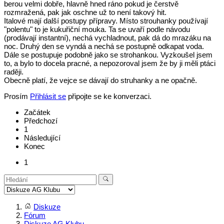
berou velmi dobře, hlavně hned ráno pokud je čerstvě
rozmražená, pak jak oschne už to není takový hit.
Italové mají další postupy přípravy. Místo strouhanky používají
"polentu" to je kukuřiční mouka. Ta se uvaří podle návodu
(prodávají instantní), nechá vychladnout, pak dá do mrazáku na
noc. Druhý den se vyndá a nechá se postupně odkapat voda.
Dále se postupuje podobně jako se strohankou. Vyzkoušel jsem
to, a bylo to docela pracné, a nepozoroval jsem že by ji měli ptáci
raději.
Obecně platí, že vejce se dávají do struhanky a ne opačně.
Prosím
Přihlásit se
připojte se ke konverzaci.
Začátek
Předchozí
1
Následující
Konec
1
Diskuze
Fórum
Diskuze AG Klubu