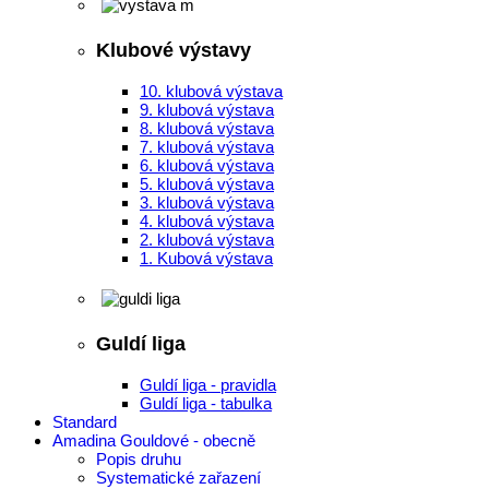
Klubové výstavy
10. klubová výstava
9. klubová výstava
8. klubová výstava
7. klubová výstava
6. klubová výstava
5. klubová výstava
3. klubová výstava
4. klubová výstava
2. klubová výstava
1. Kubová výstava
Guldí liga
Guldí liga - pravidla
Guldí liga - tabulka
Standard
Amadina Gouldové - obecně
Popis druhu
Systematické zařazení