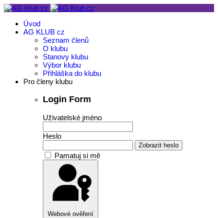
Úvod
AG KLUB cz
Seznam členů
O klubu
Stanovy klubu
Výbor klubu
Přihláška do klubu
Pro členy klubu
Login Form
Uživatelské jméno
Heslo
Zobrazit heslo
Pamatuj si mě
Webové ověření