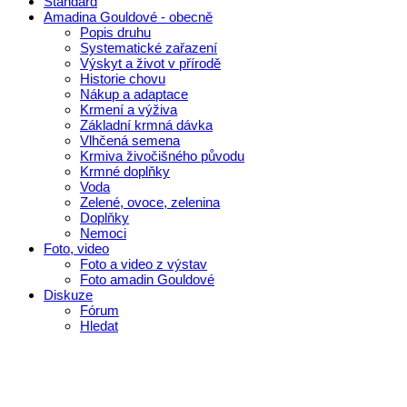
Standard
Amadina Gouldové - obecně
Popis druhu
Systematické zařazení
Výskyt a život v přírodě
Historie chovu
Nákup a adaptace
Krmení a výživa
Základní krmná dávka
Vlhčená semena
Krmiva živočišného původu
Krmné doplňky
Voda
Zelené, ovoce, zelenina
Doplňky
Nemoci
Foto, video
Foto a video z výstav
Foto amadin Gouldové
Diskuze
Fórum
Hledat