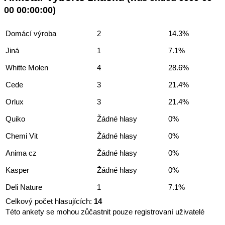
00 00:00:00)
Domácí výroba
2
14.3%
Jiná
1
7.1%
Whitte Molen
4
28.6%
Cede
3
21.4%
Orlux
3
21.4%
Quiko
Žádné hlasy
0%
Chemi Vit
Žádné hlasy
0%
Anima cz
Žádné hlasy
0%
Kasper
Žádné hlasy
0%
Deli Nature
1
7.1%
Celkový počet hlasujících:
14
Této ankety se mohou zůčastnit pouze registrovaní uživatelé