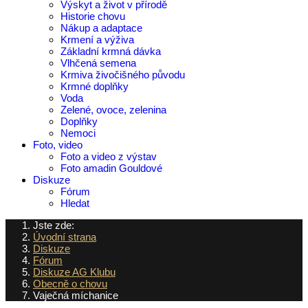
Výskyt a život v přírodě
Historie chovu
Nákup a adaptace
Krmení a výživa
Základní krmná dávka
Vlhčená semena
Krmiva živočišného původu
Krmné doplňky
Voda
Zelené, ovoce, zelenina
Doplňky
Nemoci
Foto, video
Foto a video z výstav
Foto amadin Gouldové
Diskuze
Fórum
Hledat
Jste zde:
Úvodní strana
Diskuze
Fórum
Diskuze AG Klubu
Obecně o chovu
Vaječná míchanice