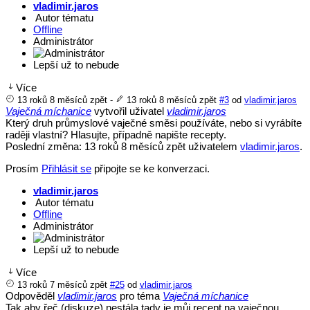
vladimir.jaros
Autor tématu
Offline
Administrátor
Lepší už to nebude
Více
13 roků 8 měsíců zpět
-
13 roků 8 měsíců zpět
#3
od
vladimir.jaros
Vaječná míchanice
vytvořil uživatel
vladimir.jaros
Který druh průmyslové vaječné směsi používáte, nebo si vyrábíte
raději vlastní? Hlasujte, případně napište recepty.
Poslední změna: 13 roků 8 měsíců zpět uživatelem
vladimir.jaros
.
Prosím
Přihlásit se
připojte se ke konverzaci.
vladimir.jaros
Autor tématu
Offline
Administrátor
Lepší už to nebude
Více
13 roků 7 měsíců zpět
#25
od
vladimir.jaros
Odpověděl
vladimir.jaros
pro téma
Vaječná míchanice
Tak aby řeč (diskuze) nestála tady je můj recept na vaječnou