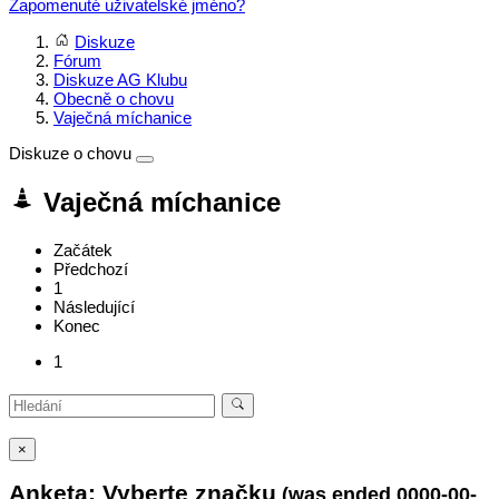
Zapomenuté uživatelské jméno?
Diskuze
Fórum
Diskuze AG Klubu
Obecně o chovu
Vaječná míchanice
Diskuze o chovu
Vaječná míchanice
Začátek
Předchozí
1
Následující
Konec
1
×
Anketa: Vyberte značku
(was ended 0000-00-