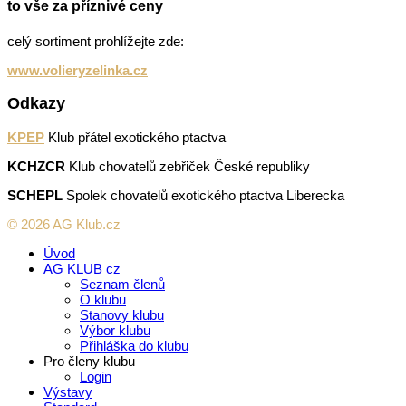
to vše za příznivé ceny
celý sortiment prohlížejte zde:
www.volieryzelinka.cz
Odkazy
KPEP
Klub přátel exotického ptactva
KCHZCR
Klub chovatelů zebřiček České republiky
SCHEPL
Spolek chovatelů exotického ptactva Liberecka
© 2026 AG Klub.cz
Úvod
AG KLUB cz
Seznam členů
O klubu
Stanovy klubu
Výbor klubu
Přihláška do klubu
Pro členy klubu
Login
Výstavy