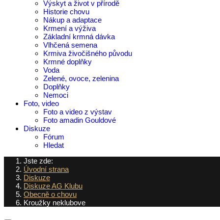
Výskyt a život v přírodě
Historie chovu
Nákup a adaptace
Krmení a výživa
Základní krmná dávka
Vlhčená semena
Krmiva živočišného původu
Krmné doplňky
Voda
Zelené, ovoce, zelenina
Doplňky
Nemoci
Foto, video
Foto a video z výstav
Foto amadin Gouldové
Diskuze
Fórum
Hledat
Jste zde:
Úvodní strana
Diskuze
Diskuze AG Klubu
Obecně o chovu
Kroužky neklubove