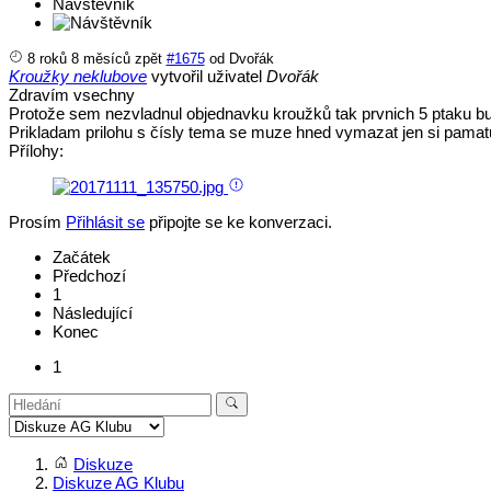
Návštěvník
8 roků 8 měsíců zpět
#1675
od
Dvořák
Kroužky neklubove
vytvořil uživatel
Dvořák
Zdravím vsechny
Protože sem nezvladnul objednavku kroužků tak prvnich 5 ptaku bu
Prikladam prilohu s čísly tema se muze hned vymazat jen si pam
Přílohy:
Prosím
Přihlásit se
připojte se ke konverzaci.
Začátek
Předchozí
1
Následující
Konec
1
Diskuze
Diskuze AG Klubu