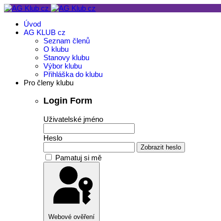
Úvod
AG KLUB cz
Seznam členů
O klubu
Stanovy klubu
Výbor klubu
Přihláška do klubu
Pro členy klubu
Login Form
Uživatelské jméno
Heslo
Zobrazit heslo
Pamatuj si mě
Webové ověření