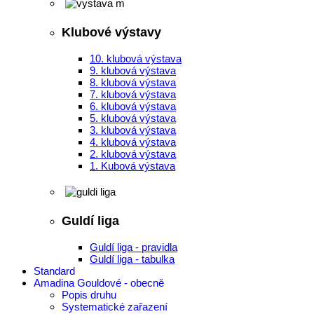
Klubové výstavy
10. klubová výstava
9. klubová výstava
8. klubová výstava
7. klubová výstava
6. klubová výstava
5. klubová výstava
3. klubová výstava
4. klubová výstava
2. klubová výstava
1. Kubová výstava
Guldí liga
Guldí liga - pravidla
Guldí liga - tabulka
Standard
Amadina Gouldové - obecně
Popis druhu
Systematické zařazení