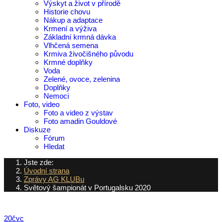
Výskyt a život v přírodě
Historie chovu
Nákup a adaptace
Krmení a výživa
Základní krmná dávka
Vlhčená semena
Krmiva živočišného původu
Krmné doplňky
Voda
Zelené, ovoce, zelenina
Doplňky
Nemoci
Foto, video
Foto a video z výstav
Foto amadin Gouldové
Diskuze
Fórum
Hledat
Jste zde:
Úvodní strana
Zprávy AG KLUBu
Světový šampionát v Portugalsku 2020
20
čvc