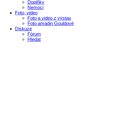
Doplňky
Nemoci
Foto, video
Foto a video z výstav
Foto amadin Gouldové
Diskuze
Fórum
Hledat