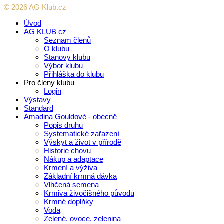
© 2026 AG Klub.cz
Úvod
AG KLUB cz
Seznam členů
O klubu
Stanovy klubu
Výbor klubu
Přihláška do klubu
Pro členy klubu
Login
Výstavy
Standard
Amadina Gouldové - obecně
Popis druhu
Systematické zařazení
Výskyt a život v přírodě
Historie chovu
Nákup a adaptace
Krmení a výživa
Základní krmná dávka
Vlhčená semena
Krmiva živočišného původu
Krmné doplňky
Voda
Zelené, ovoce, zelenina