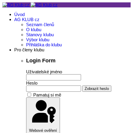
Úvod
AG KLUB cz
Seznam členů
O klubu
Stanovy klubu
Výbor klubu
Přihláška do klubu
Pro členy klubu
Login Form
Uživatelské jméno
Heslo
Zobrazit heslo
Pamatuj si mě
Webové ověření