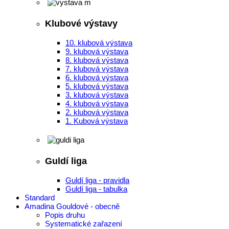
Klubové výstavy
10. klubová výstava
9. klubová výstava
8. klubová výstava
7. klubová výstava
6. klubová výstava
5. klubová výstava
3. klubová výstava
4. klubová výstava
2. klubová výstava
1. Kubová výstava
Guldí liga
Guldí liga - pravidla
Guldí liga - tabulka
Standard
Amadina Gouldové - obecně
Popis druhu
Systematické zařazení