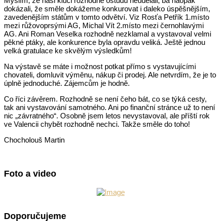
Myslím, že naši kluci rozhodně ostudu neudělali, ba naopak
dokázali, že směle dokážeme konkurovat i daleko úspěšnějším,
zavedenějším státům v tomto odvětví. Viz Rosťa Petřík 1.místo
mezi růžovoprsými AG, Michal Vít 2.místo mezi černohlavými
AG. Ani Roman Veselka rozhodně nezklamal a vystavoval velmi
pěkné ptáky, ale konkurence byla opravdu veliká. Ještě jednou
velká gratulace ke skvělým výsledkům!
Na výstavě se máte i možnost potkat přímo s vystavujícími
chovateli, domluvit výměnu, nákup či prodej. Ale netvrdím, že je to
úplně jednoduché. Zájemcům je hodně.
Co říci závěrem. Rozhodně se není čeho bát, co se týká cesty,
tak ani vystavování samotného. Ani po finanční stránce už to není
nic „závratného“. Osobně jsem letos nevystavoval, ale příští rok
ve Valencii chybět rozhodně nechci. Takže směle do toho!
Chocholouš Martin
Foto a video
Doporučujeme