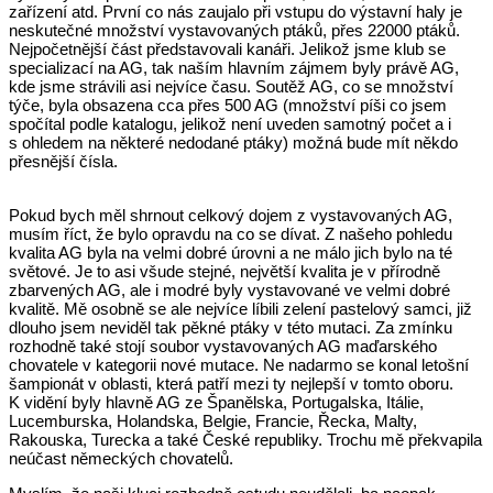
zařízení atd. První co nás zaujalo při vstupu do výstavní haly je
neskutečné množství vystavovaných ptáků, přes 22000 ptáků.
Nejpočetnější část představovali kanáři. Jelikož jsme klub se
specializací na AG, tak naším hlavním zájmem byly právě AG,
kde jsme strávili asi nejvíce času. Soutěž AG, co se množství
týče, byla obsazena cca přes 500 AG (množství píši co jsem
spočítal podle katalogu, jelikož není uveden samotný počet a i
s ohledem na některé nedodané ptáky) možná bude mít někdo
přesnější čísla.
Pokud bych měl shrnout celkový dojem z vystavovaných AG,
musím říct, že bylo opravdu na co se dívat. Z našeho pohledu
kvalita AG byla na velmi dobré úrovni a ne málo jich bylo na té
světové. Je to asi všude stejné, největší kvalita je v přírodně
zbarvených AG, ale i modré byly vystavované ve velmi dobré
kvalitě. Mě osobně se ale nejvíce líbili zelení pastelový samci, již
dlouho jsem neviděl tak pěkné ptáky v této mutaci. Za zmínku
rozhodně také stojí soubor vystavovaných AG maďarského
chovatele v kategorii nové mutace. Ne nadarmo se konal letošní
šampionát v oblasti, která patří mezi ty nejlepší v tomto oboru.
K vidění byly hlavně AG ze Španělska, Portugalska, Itálie,
Lucemburska, Holandska, Belgie, Francie, Řecka, Malty,
Rakouska, Turecka a také České republiky. Trochu mě překvapila
neúčast německých chovatelů.