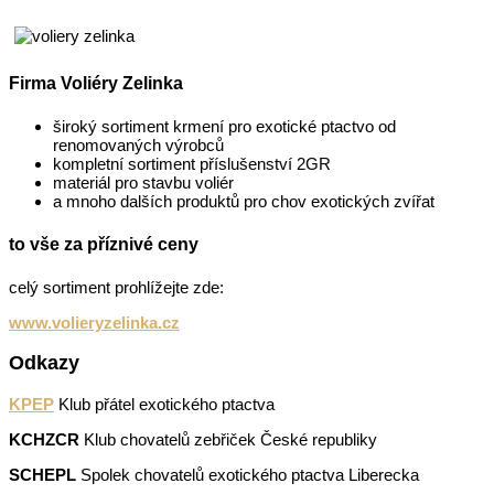
Firma Voliéry Zelinka
široký sortiment krmení pro exotické ptactvo od
renomovaných výrobců
kompletní sortiment příslušenství 2GR
materiál pro stavbu voliér
a mnoho dalších produktů pro chov exotických zvířat
to vše za příznivé ceny
celý sortiment prohlížejte zde:
www.volieryzelinka.cz
Odkazy
KPEP
Klub přátel exotického ptactva
KCHZCR
Klub chovatelů zebřiček České republiky
SCHEPL
Spolek chovatelů exotického ptactva Liberecka