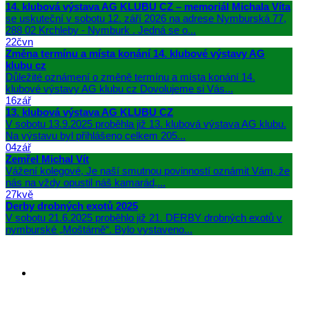
14. klubová výstava AG KLUBU CZ – memoriál Michala Víta
se uskuteční v sobotu 12. září 2026 na adrese Nymburská 77,
288 02 Krchleby - Nymburk . Jedná se o...
22
čvn
Změna termínu a místa konání 14. klubové výstavy AG
klubu cz
Důležité oznámení o změně termínu a místa konání 14.
klubové výstavy AG klubu cz Dovolujeme si Vás...
16
zář
13. klubová výstava AG KLUBU CZ
V sobotu 13.9.2025 proběhla již 13. klubová výstava AG klubu.
Na výstavu byl přihlášeno celkem 205...
04
zář
Zemřel Michal Vít
Vážení kolegové, Je naší smutnou povinností oznámit Vám, že
nás na vždy opustil náš kamarád,...
27
kvě
Derby drobných exotů 2025
V sobotu 21.6.2025 proběhlo již 21. DERBY drobných exotů v
nymburské „Moštárně“. Bylo vystaveno...