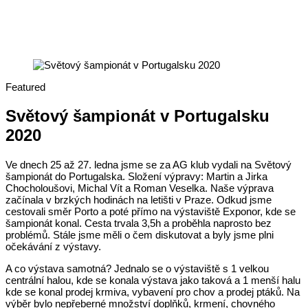
Featured
Světový šampionát v Portugalsku
2020
Ve dnech 25 až 27. ledna jsme se za AG klub vydali na Světový
šampionát do Portugalska. Složení výpravy: Martin a Jirka
Chocholoušovi, Michal Vít a Roman Veselka. Naše výprava
začínala v brzkých hodinách na letišti v Praze. Odkud jsme
cestovali směr Porto a poté přímo na výstaviště Exponor, kde se
šampionát konal. Cesta trvala 3,5h a proběhla naprosto bez
problémů. Stále jsme měli o čem diskutovat a byly jsme plni
očekávání z výstavy.
A co výstava samotná? Jednalo se o výstaviště s 1 velkou
centrální halou, kde se konala výstava jako taková a 1 menší halu
kde se konal prodej krmiva, vybavení pro chov a prodej ptáků. Na
výběr bylo nepřeberné množství doplňků, krmení, chovného