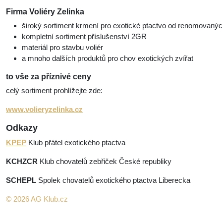
Firma Voliéry Zelinka
široký sortiment krmení pro exotické ptactvo od renomovaný
kompletní sortiment příslušenství 2GR
materiál pro stavbu voliér
a mnoho dalších produktů pro chov exotických zvířat
to vše za příznivé ceny
celý sortiment prohlížejte zde:
www.volieryzelinka.cz
Odkazy
KPEP
Klub přátel exotického ptactva
KCHZCR
Klub chovatelů zebřiček České republiky
SCHEPL
Spolek chovatelů exotického ptactva Liberecka
© 2026 AG Klub.cz