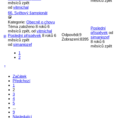
měsíců zpět
měsíců zpět
od
vitmichal
66. Světový šampionát
Kategorie:
Obecně o chovu
Téma založeno 8 roků 6
Poslední
měsíců zpět, od
vitmichal
příspěvek
od
Odpovědi:
9
Poslední příspěvek
8 roků 6
simanjozef
Zobrazení:
8395
měsíců zpět
8 roků 6
od
simanjozef
měsíců zpět
1
2
Začátek
Předchozí
1
2
3
4
5
...
9
Následující