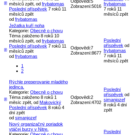
Odpovědi:
5
měsíců zpět, od
frybatomas
frybatomas
Zobrazení:
5016
Poslední příspěvek
7 roků 11
7 roků 11
měsíců zpět
měsíců zpět
od
frybatomas
Ježatka kuří noha
Kategorie:
Obecně o chovu
Téma založeno 8 roků 10
Poslední
měsíců zpět, od
frybatomas
příspěvek
od
Poslední příspěvek
7 roků 11
Odpovědi:
7
frybatomas
měsíců zpět
Zobrazení:
8677
7 roků 11
od
frybatomas
měsíců zpět
1
2
Rýchle preperovanie mladého
jedinca.
Poslední
Kategorie:
Obecně o chovu
příspěvek
od
Téma založeno 8 roků 1
Odpovědi:
2
simanjozef
měsíc zpět, od
Makovický
Zobrazení:
4702
8 roků 4 dní
Poslední příspěvek
8 roků 4
zpět
dní zpět
od
simanjozef
Nový organizačný poriadok
vtáčej burzy v Nitre.
Poslední
Kategorie:
Obecně o chovu