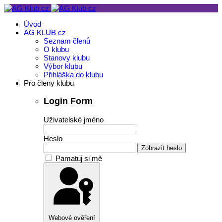
Úvod
AG KLUB cz
Seznam členů
O klubu
Stanovy klubu
Výbor klubu
Přihláška do klubu
Pro členy klubu
Login Form
Uživatelské jméno
Heslo
Zobrazit heslo
Pamatuj si mě
Webové ověření