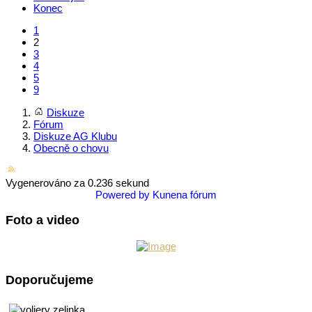
Konec
1
2
3
4
5
9
Diskuze
Fórum
Diskuze AG Klubu
Obecně o chovu
Vygenerováno za 0.236 sekund
Powered by
Kunena fórum
Foto a video
Doporučujeme