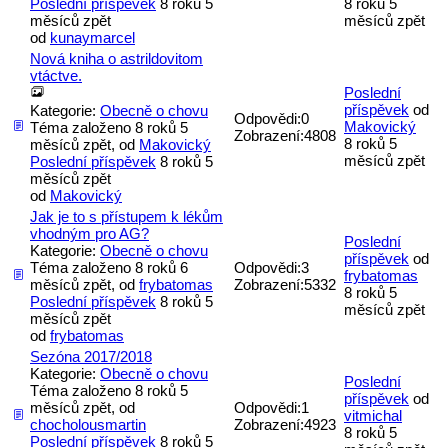
Poslední příspěvek
8 roků 5
8 roků 5
měsíců zpět
měsíců zpět
od
kunaymarcel
Nová kniha o astrildovitom
vtáctve.
Poslední
příspěvek
od
Kategorie:
Obecně o chovu
Odpovědi:
0
Makovický
Téma založeno 8 roků 5
Zobrazení:
4808
8 roků 5
měsíců zpět, od
Makovický
měsíců zpět
Poslední příspěvek
8 roků 5
měsíců zpět
od
Makovický
Jak je to s přístupem k lékům
vhodným pro AG?
Poslední
Kategorie:
Obecně o chovu
příspěvek
od
Téma založeno 8 roků 6
Odpovědi:
3
frybatomas
měsíců zpět, od
frybatomas
Zobrazení:
5332
8 roků 5
Poslední příspěvek
8 roků 5
měsíců zpět
měsíců zpět
od
frybatomas
Sezóna 2017/2018
Kategorie:
Obecně o chovu
Poslední
Téma založeno 8 roků 5
příspěvek
od
měsíců zpět, od
Odpovědi:
1
vitmichal
chocholousmartin
Zobrazení:
4923
8 roků 5
Poslední příspěvek
8 roků 5