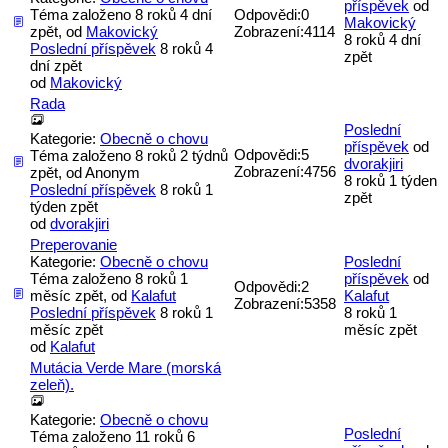
příspěvek
od
Téma založeno 8 roků 4 dní
Odpovědi:
0
Makovický
zpět, od
Makovický
Zobrazení:
4114
8 roků 4 dní
Poslední příspěvek
8 roků 4
zpět
dní zpět
od
Makovický
Rada
Poslední
Kategorie:
Obecně o chovu
příspěvek
od
Odpovědi:
5
Téma založeno 8 roků 2 týdnů
dvorakjiri
Zobrazení:
4756
zpět, od
Anonym
8 roků 1 týden
Poslední příspěvek
8 roků 1
zpět
týden zpět
od
dvorakjiri
Preperovanie
Kategorie:
Obecně o chovu
Poslední
Téma založeno 8 roků 1
příspěvek
od
Odpovědi:
2
měsíc zpět, od
Kalafut
Kalafut
Zobrazení:
5358
Poslední příspěvek
8 roků 1
8 roků 1
měsíc zpět
měsíc zpět
od
Kalafut
Mutácia Verde Mare (morská
zeleň).
Kategorie:
Obecně o chovu
Poslední
Téma založeno 11 roků 6