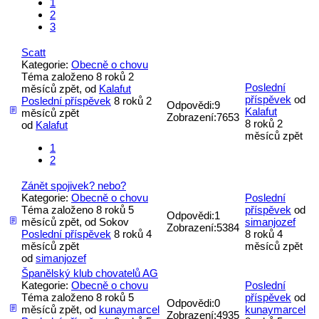
1
2
3
Scatt
Kategorie:
Obecně o chovu
Téma založeno 8 roků 2
Poslední
měsíců zpět, od
Kalafut
příspěvek
od
Poslední příspěvek
8 roků 2
Odpovědi:
9
Kalafut
měsíců zpět
Zobrazení:
7653
8 roků 2
od
Kalafut
měsíců zpět
1
2
Zánět spojivek? nebo?
Kategorie:
Obecně o chovu
Poslední
Téma založeno 8 roků 5
příspěvek
od
Odpovědi:
1
měsíců zpět, od
Sokov
simanjozef
Zobrazení:
5384
Poslední příspěvek
8 roků 4
8 roků 4
měsíců zpět
měsíců zpět
od
simanjozef
Španělský klub chovatelů AG
Kategorie:
Obecně o chovu
Poslední
Téma založeno 8 roků 5
příspěvek
od
Odpovědi:
0
měsíců zpět, od
kunaymarcel
kunaymarcel
Zobrazení:
4935