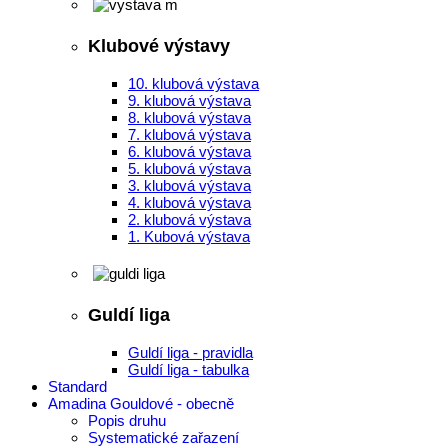
Klubové výstavy
10. klubová výstava
9. klubová výstava
8. klubová výstava
7. klubová výstava
6. klubová výstava
5. klubová výstava
3. klubová výstava
4. klubová výstava
2. klubová výstava
1. Kubová výstava
Guldí liga
Guldí liga - pravidla
Guldí liga - tabulka
Standard
Amadina Gouldové - obecně
Popis druhu
Systematické zařazení