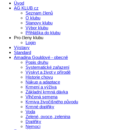
Úvod
AG KLUB cz
Seznam členů
O klubu
Stanovy klubu
Výbor klubu
Přihláška do klubu
Pro členy klubu
Login
Výstavy
Standard
Amadina Gouldové - obecně
Popis druhu
Systematické zařazení
Výskyt a život v přírodě
Historie chovu
Nákup a adaptace
Krmení a výživa
Základní krmná dávka
Vlhčená semena
Krmiva živočišného původu
Krmné doplňky
Voda
Zelené, ovoce, zelenina
Doplňky
Nemoci