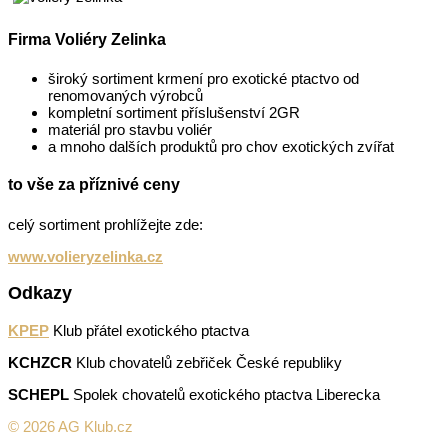
Firma Voliéry Zelinka
široký sortiment krmení pro exotické ptactvo od
renomovaných výrobců
kompletní sortiment příslušenství 2GR
materiál pro stavbu voliér
a mnoho dalších produktů pro chov exotických zvířat
to vše za příznivé ceny
celý sortiment prohlížejte zde:
www.volieryzelinka.cz
Odkazy
KPEP
Klub přátel exotického ptactva
KCHZCR
Klub chovatelů zebřiček České republiky
SCHEPL
Spolek chovatelů exotického ptactva Liberecka
© 2026 AG Klub.cz