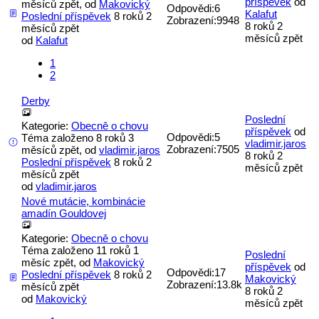
příspěvek
od
měsíců zpět, od
Makovický
Odpovědi:
6
Kalafut
Poslední příspěvek
8 roků 2
Zobrazení:
9948
8 roků 2
měsíců zpět
měsíců zpět
od
Kalafut
1
2
Derby
Poslední
Kategorie:
Obecně o chovu
příspěvek
od
Odpovědi:
5
Téma založeno 8 roků 3
vladimir.jaros
Zobrazení:
7505
měsíců zpět, od
vladimir.jaros
8 roků 2
Poslední příspěvek
8 roků 2
měsíců zpět
měsíců zpět
od
vladimir.jaros
Nové mutácie, kombinácie
amadín Gouldovej
Kategorie:
Obecně o chovu
Téma založeno 11 roků 1
Poslední
měsíc zpět, od
Makovický
příspěvek
od
Odpovědi:
17
Poslední příspěvek
8 roků 2
Makovický
Zobrazení:
13.8k
měsíců zpět
8 roků 2
od
Makovický
měsíců zpět