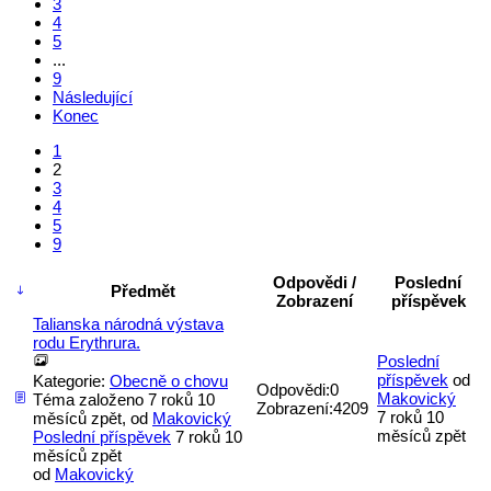
3
4
5
...
9
Následující
Konec
1
2
3
4
5
9
Odpovědi /
Poslední
Předmět
Zobrazení
příspěvek
Talianska národná výstava
rodu Erythrura.
Poslední
příspěvek
od
Kategorie:
Obecně o chovu
Odpovědi:
0
Makovický
Téma založeno 7 roků 10
Zobrazení:
4209
7 roků 10
měsíců zpět, od
Makovický
měsíců zpět
Poslední příspěvek
7 roků 10
měsíců zpět
od
Makovický