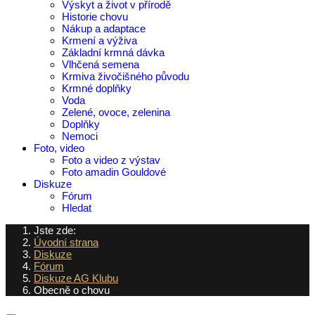
Výskyt a život v přírodě
Historie chovu
Nákup a adaptace
Krmení a výživa
Základní krmná dávka
Vlhčená semena
Krmiva živočišného původu
Krmné doplňky
Voda
Zelené, ovoce, zelenina
Doplňky
Nemoci
Foto, video
Foto a video z výstav
Foto amadin Gouldové
Diskuze
Fórum
Hledat
Jste zde:
Úvodní strana
Diskuze
Fórum
Diskuze AG Klubu
Obecně o chovu