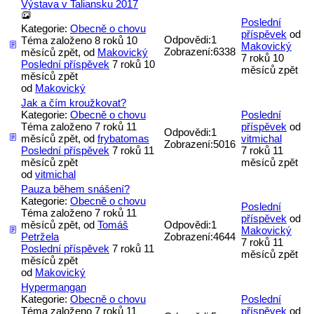
Výstava v Taliansku 2017
Poslední
Kategorie:
Obecně o chovu
příspěvek
od
Odpovědi:
1
Téma založeno 8 roků 10
Makovický
Zobrazení:
6338
měsíců zpět, od
Makovický
7 roků 10
Poslední příspěvek
7 roků 10
měsíců zpět
měsíců zpět
od
Makovický
Jak a čím kroužkovat?
Kategorie:
Obecně o chovu
Poslední
Téma založeno 7 roků 11
příspěvek
od
Odpovědi:
1
měsíců zpět, od
frybatomas
vitmichal
Zobrazení:
5016
Poslední příspěvek
7 roků 11
7 roků 11
měsíců zpět
měsíců zpět
od
vitmichal
Pauza během snášení?
Kategorie:
Obecně o chovu
Poslední
Téma založeno 7 roků 11
příspěvek
od
měsíců zpět, od
Tomáš
Odpovědi:
1
Makovický
Petržela
Zobrazení:
4644
7 roků 11
Poslední příspěvek
7 roků 11
měsíců zpět
měsíců zpět
od
Makovický
Hypermangan
Kategorie:
Obecně o chovu
Poslední
Téma založeno 7 roků 11
příspěvek
od