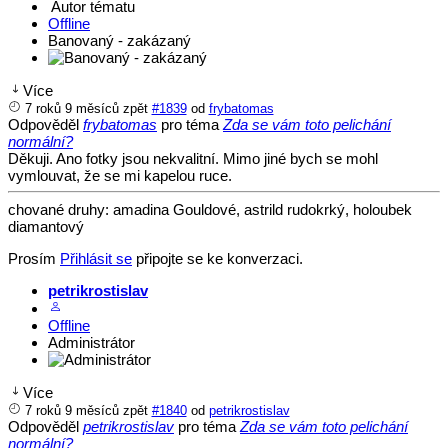
Autor tématu
Offline
Banovaný - zakázaný
Více
7 roků 9 měsíců zpět
#1839
od
frybatomas
Odpověděl
frybatomas
pro téma
Zda se vám toto pelichání
normální?
Děkuji. Ano fotky jsou nekvalitní. Mimo jiné bych se mohl
vymlouvat, že se mi kapelou ruce.
chované druhy: amadina Gouldové, astrild rudokrký, holoubek
diamantový
Prosím
Přihlásit se
připojte se ke konverzaci.
petrikrostislav
Offline
Administrátor
Více
7 roků 9 měsíců zpět
#1840
od
petrikrostislav
Odpověděl
petrikrostislav
pro téma
Zda se vám toto pelichání
normální?