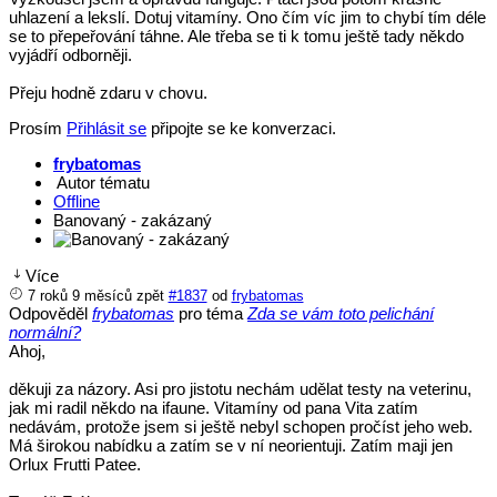
uhlazení a lekslí. Dotuj vitamíny. Ono čím víc jim to chybí tím déle
se to přepeřování táhne. Ale třeba se ti k tomu ještě tady někdo
vyjádří odborněji.
Přeju hodně zdaru v chovu.
Prosím
Přihlásit se
připojte se ke konverzaci.
frybatomas
Autor tématu
Offline
Banovaný - zakázaný
Více
7 roků 9 měsíců zpět
#1837
od
frybatomas
Odpověděl
frybatomas
pro téma
Zda se vám toto pelichání
normální?
Ahoj,
děkuji za názory. Asi pro jistotu nechám udělat testy na veterinu,
jak mi radil někdo na ifaune. Vitamíny od pana Vita zatím
nedávám, protože jsem si ještě nebyl schopen pročíst jeho web.
Má širokou nabídku a zatím se v ní neorientuji. Zatím maji jen
Orlux Frutti Patee.