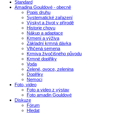
Standard
Amadina Gouldové - obecně
Popis druhu
Systematické zařazení
Výskyt a život v přírodě
Historie chovu
Nákup a adaptace
Krmení a výživa
Základní krmná dávka
Vlhčená semena
Krmiva živočišného původu
Krmné doplňky
Voda
Zelené, ovoce, zelenina
Doplňky
Nemoci
Foto, video
Foto a video z výstav
Foto amadin Gouldové
Diskuze
Fórum
Hledat