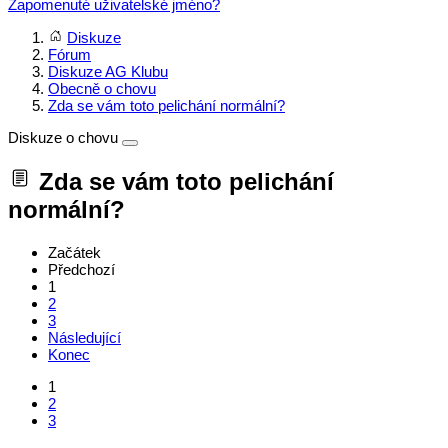
Zapomenuté uživatelské jméno?
Diskuze
Fórum
Diskuze AG Klubu
Obecně o chovu
Zda se vám toto pelichání normální?
Diskuze o chovu
Zda se vám toto pelichání
normální?
Začátek
Předchozí
1
2
3
Následující
Konec
1
2
3