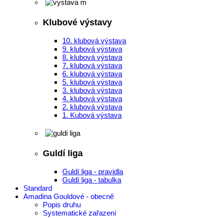
Klubové výstavy
10. klubová výstava
9. klubová výstava
8. klubová výstava
7. klubová výstava
6. klubová výstava
5. klubová výstava
3. klubová výstava
4. klubová výstava
2. klubová výstava
1. Kubová výstava
Guldí liga
Guldí liga - pravidla
Guldí liga - tabulka
Standard
Amadina Gouldové - obecně
Popis druhu
Systematické zařazení