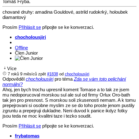
Tomáš Frýba.
chované druhy: amadina Gouldové, astrild rudokrký, holoubek
diamantový
Prosím
Přihlásit se
připojte se ke konverzaci.
chocholousjiri
Offline
Člen Junior
Více
7 roků 9 měsíců zpět
#1838
od
chocholousjiri
Odpověděl
chocholousjiri
pro téma
Zda se vám toto pelichání
normální?
Ahoj, jen bych trochu upresnil koment Tomase a to tak ze jsem
mu nedoporucoval morskou sul ale sul od firmy Orlux Oro-bath
tak jen pro presnost. S morskou soli zkusenosti nemam. A k tomu
prepejrovani si osobne myslim ze se do toho proste jenom pustily
zgruntu a prepejruji dukladne. Neni duvod k panice ikdyz fotky
jsou teda ne moc kvalitni taze i tezko soudit.
Prosím
Přihlásit se
připojte se ke konverzaci.
frybatomas