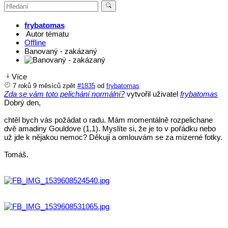
frybatomas
Autor tématu
Offline
Banovaný - zakázaný
Více
7 roků 9 měsíců zpět
#1835
od
frybatomas
Zda se vám toto pelichání normální?
vytvořil uživatel
frybatomas
Dobrý den,
chtěl bych vás požádat o radu. Mám momentálně rozpelichane
dvě amadiny Gouldove (1,1). Myslíte si, že je to v pořádku nebo
už jde k nějakou nemoc? Děkuji a omlouvám se za mizerné fotky.
Tomáš.