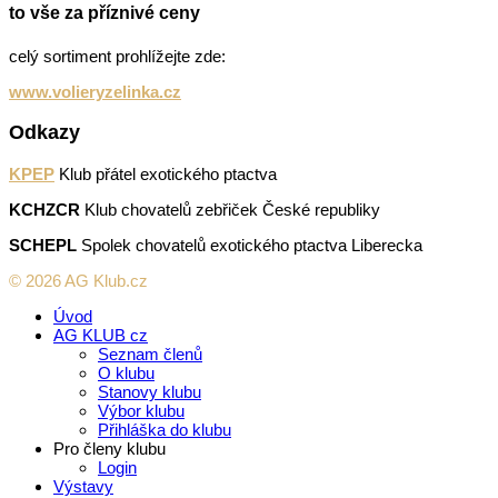
to vše za příznivé ceny
celý sortiment prohlížejte zde:
www.volieryzelinka.cz
Odkazy
KPEP
Klub přátel exotického ptactva
KCHZCR
Klub chovatelů zebřiček České republiky
SCHEPL
Spolek chovatelů exotického ptactva Liberecka
© 2026 AG Klub.cz
Úvod
AG KLUB cz
Seznam členů
O klubu
Stanovy klubu
Výbor klubu
Přihláška do klubu
Pro členy klubu
Login
Výstavy