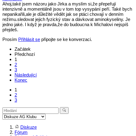
Ahoj,také jsem názoru jako Jirka a myslím si,že přepeřují
intenzivně a momentálně jsou v tom top vysypání peří. Také bych
nepanikařili,ale je důležité vědět jak se ptáci chovají v denním
režimu.sledovat jejich fyzický stav a dávkovat aminokyseliny. Je
jedno jaké. I když je pravda,že do budoucna k Michalovi nejspíš
přejdeš.
Prosím
Přihlásit se
připojte se ke konverzaci.
Začátek
Předchozí
1
2
3
Následující
Konec
1
2
3
Diskuze
Fórum