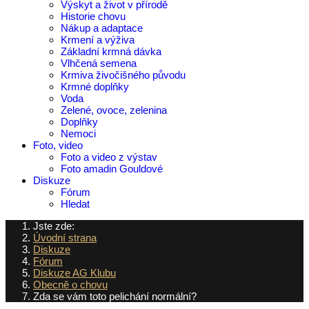
Výskyt a život v přírodě
Historie chovu
Nákup a adaptace
Krmení a výživa
Základní krmná dávka
Vlhčená semena
Krmiva živočišného původu
Krmné doplňky
Voda
Zelené, ovoce, zelenina
Doplňky
Nemoci
Foto, video
Foto a video z výstav
Foto amadin Gouldové
Diskuze
Fórum
Hledat
Jste zde:
Úvodní strana
Diskuze
Fórum
Diskuze AG Klubu
Obecně o chovu
Zda se vám toto pelichání normální?