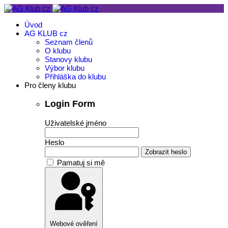
Úvod
AG KLUB cz
Seznam členů
O klubu
Stanovy klubu
Výbor klubu
Přihláška do klubu
Pro členy klubu
Login Form
Uživatelské jméno
Heslo
Zobrazit heslo
Pamatuj si mě
Webové ověření