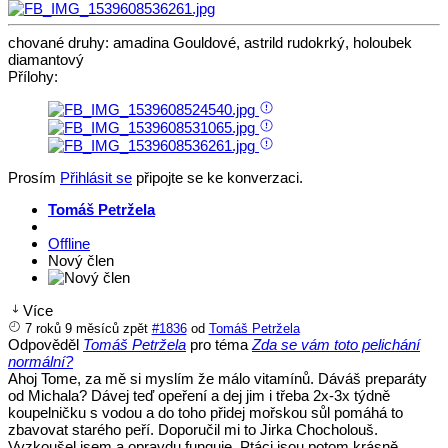
chované druhy: amadina Gouldové, astrild rudokrký, holoubek
diamantový
Přílohy:
Prosím
Přihlásit se
připojte se ke konverzaci.
Tomáš Petržela
Offline
Nový člen
Více
7 roků 9 měsíců zpět
#1836
od
Tomáš Petržela
Odpověděl
Tomáš Petržela
pro téma
Zda se vám toto pelichání
normální?
Ahoj Tome, za mě si myslím že málo vitamínů. Dáváš preparáty
od Michala? Dávej teď opeření a dej jim i třeba 2x-3x týdně
koupelničku s vodou a do toho přidej mořskou sůl pomáhá to
zbavovat starého peří. Doporučil mi to Jirka Chocholouš.
Vyzkoušel jsem a opravdu funguje. Ptáci jsou potom krásně