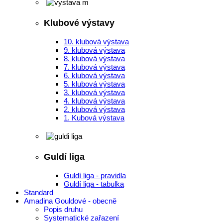
Klubové výstavy
10. klubová výstava
9. klubová výstava
8. klubová výstava
7. klubová výstava
6. klubová výstava
5. klubová výstava
3. klubová výstava
4. klubová výstava
2. klubová výstava
1. Kubová výstava
Guldí liga
Guldí liga - pravidla
Guldí liga - tabulka
Standard
Amadina Gouldové - obecně
Popis druhu
Systematické zařazení