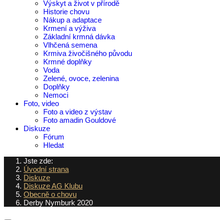
Výskyt a život v přírodě
Historie chovu
Nákup a adaptace
Krmení a výživa
Základní krmná dávka
Vlhčená semena
Krmiva živočišného původu
Krmné doplňky
Voda
Zelené, ovoce, zelenina
Doplňky
Nemoci
Foto, video
Foto a video z výstav
Foto amadin Gouldové
Diskuze
Fórum
Hledat
Jste zde:
Úvodní strana
Diskuze
Diskuze AG Klubu
Obecně o chovu
Derby Nymburk 2020