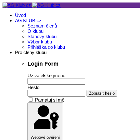
Úvod
AG KLUB cz
Seznam členů
O klubu
Stanovy klubu
Výbor klubu
Přihláška do klubu
Pro členy klubu
Login Form
Uživatelské jméno
Heslo
Zobrazit heslo
Pamatuj si mě
Webové ověření