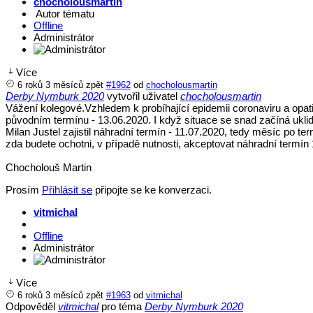
chocholousmartin
Autor tématu
Offline
Administrátor
Více
6 roků 3 měsíců zpět
#1962
od
chocholousmartin
Derby Nymburk 2020
vytvořil uživatel
chocholousmartin
Vážení kolegové.Vzhledem k probíhající epidemii coronaviru a opatř
původním termínu - 13.06.2020. I když situace se snad začíná uk
Milan Justel zajistil náhradní termín - 11.07.2020, tedy měsíc po
zda budete ochotni, v případě nutnosti, akceptovat náhradní termín
Chocholouš Martin
Prosím
Přihlásit se
připojte se ke konverzaci.
vitmichal
Offline
Administrátor
Více
6 roků 3 měsíců zpět
#1963
od
vitmichal
Odpověděl
vitmichal
pro téma
Derby Nymburk 2020