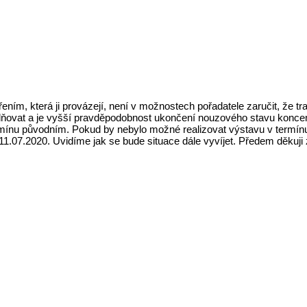
ením, která ji provázejí, není v možnostech pořadatele zaručit, že 
lidňovat a je vyšší pravděpodobnost ukončení nouzového stavu konc
 termínu původním. Pokud by nebylo možné realizovat výstavu v termí
 11.07.2020. Uvidíme jak se bude situace dále vyvíjet. Předem děkuji