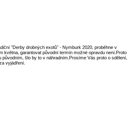
tradiční "Derby drobných exotů" - Nymburk 2020, proběhne v
em května, garantovat původní termín možné opravdu není.Proto
nu původním, šlo by to v náhradním.Prosíme Vás proto o sdělení,
 za vyjádření.