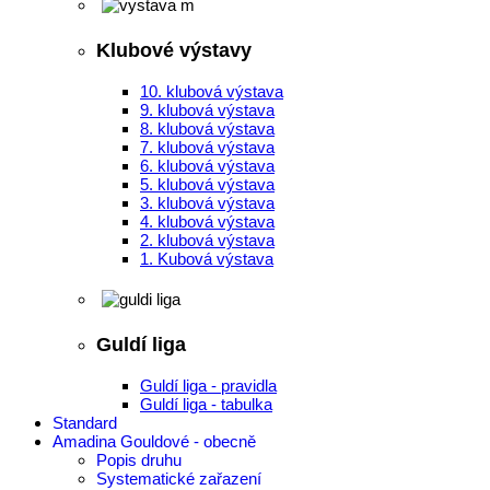
Klubové výstavy
10. klubová výstava
9. klubová výstava
8. klubová výstava
7. klubová výstava
6. klubová výstava
5. klubová výstava
3. klubová výstava
4. klubová výstava
2. klubová výstava
1. Kubová výstava
Guldí liga
Guldí liga - pravidla
Guldí liga - tabulka
Standard
Amadina Gouldové - obecně
Popis druhu
Systematické zařazení