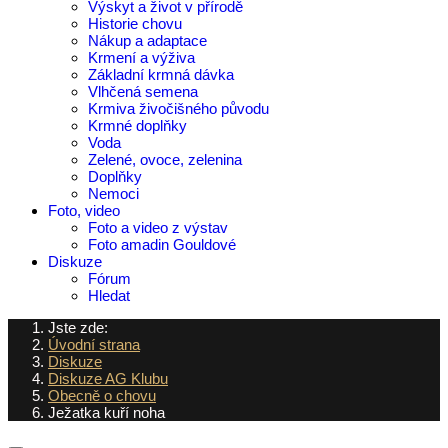
Výskyt a život v přírodě
Historie chovu
Nákup a adaptace
Krmení a výživa
Základní krmná dávka
Vlhčená semena
Krmiva živočišného původu
Krmné doplňky
Voda
Zelené, ovoce, zelenina
Doplňky
Nemoci
Foto, video
Foto a video z výstav
Foto amadin Gouldové
Diskuze
Fórum
Hledat
Jste zde:
Úvodní strana
Diskuze
Diskuze AG Klubu
Obecně o chovu
Ježatka kuří noha