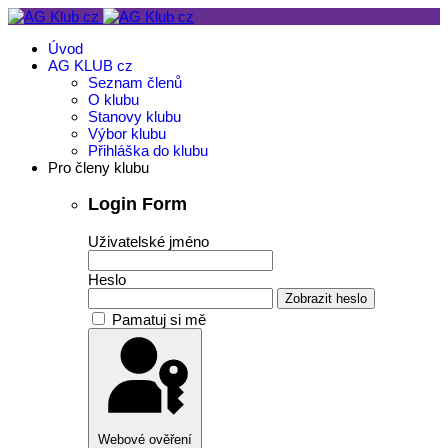
Úvod
AG KLUB cz
Seznam členů
O klubu
Stanovy klubu
Výbor klubu
Přihláška do klubu
Pro členy klubu
Login Form
Uživatelské jméno
Heslo
Zobrazit heslo
Pamatuj si mě
Webové ověření