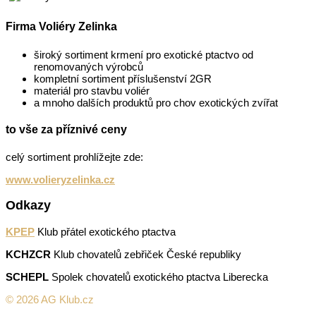
Firma Voliéry Zelinka
široký sortiment krmení pro exotické ptactvo od
renomovaných výrobců
kompletní sortiment příslušenství 2GR
materiál pro stavbu voliér
a mnoho dalších produktů pro chov exotických zvířat
to vše za příznivé ceny
celý sortiment prohlížejte zde:
www.volieryzelinka.cz
Odkazy
KPEP
Klub přátel exotického ptactva
KCHZCR
Klub chovatelů zebřiček České republiky
SCHEPL
Spolek chovatelů exotického ptactva Liberecka
© 2026 AG Klub.cz