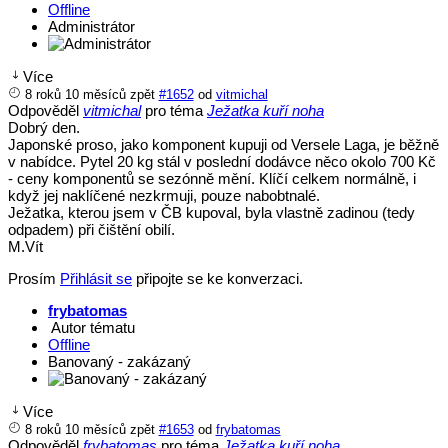
Offline
Administrátor
Více
8 roků 10 měsíců zpět
#1652
od
vitmichal
Odpověděl
vitmichal
pro téma
Ježatka kuří noha
Dobrý den.
Japonské proso, jako komponent kupuji od Versele Laga, je běžně
v nabídce. Pytel 20 kg stál v poslední dodávce něco okolo 700 Kč
- ceny komponentů se sezónně mění. Klíčí celkem normálně, i
když jej naklíčené nezkrmuji, pouze nabobtnalé.
Ježatka, kterou jsem v ČB kupoval, byla vlastně zadinou (tedy
odpadem) při čištění obilí.
M.Vít
Prosím
Přihlásit se
připojte se ke konverzaci.
frybatomas
Autor tématu
Offline
Banovaný - zakázaný
Více
8 roků 10 měsíců zpět
#1653
od
frybatomas
Odpověděl
frybatomas
pro téma
Ježatka kuří noha