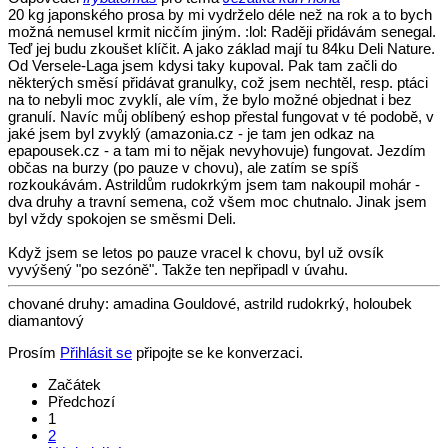
20 kg japonského prosa by mi vydrželo déle než na rok a to bych
možná nemusel krmit nicčím jiným. :lol: Raději přidávám senegal.
Teď jej budu zkoušet klíčit. A jako základ mají tu 84ku Deli Nature.
Od Versele-Laga jsem kdysi taky kupoval. Pak tam začli do
některých směsí přidávat granulky, což jsem nechtěl, resp. ptáci
na to nebyli moc zvyklí, ale vím, že bylo možné objednat i bez
granulí. Navíc můj oblíbený eshop přestal fungovat v té podobě, v
jaké jsem byl zvyklý (amazonia.cz - je tam jen odkaz na
epapousek.cz - a tam mi to nějak nevyhovuje) fungovat. Jezdím
občas na burzy (po pauze v chovu), ale zatím se spíš
rozkoukávám. Astrildům rudokrkým jsem tam nakoupil mohár -
dva druhy a travní semena, což všem moc chutnalo. Jinak jsem
byl vždy spokojen se směsmi Deli.
Když jsem se letos po pauze vracel k chovu, byl už ovsík
vyvýšený "po sezóně". Takže ten nepřipadl v úvahu.
chované druhy: amadina Gouldové, astrild rudokrký, holoubek
diamantový
Prosím
Přihlásit se
připojte se ke konverzaci.
Začátek
Předchozí
1
2