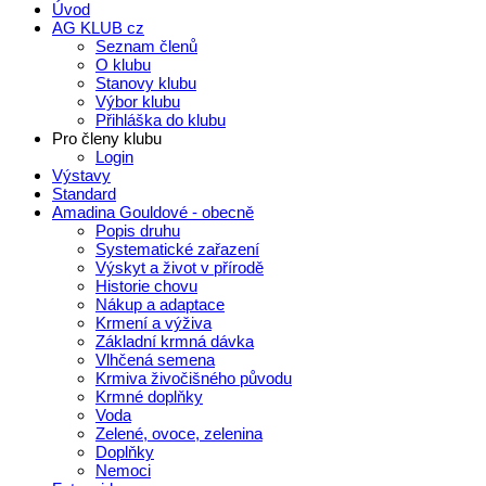
Úvod
AG KLUB cz
Seznam členů
O klubu
Stanovy klubu
Výbor klubu
Přihláška do klubu
Pro členy klubu
Login
Výstavy
Standard
Amadina Gouldové - obecně
Popis druhu
Systematické zařazení
Výskyt a život v přírodě
Historie chovu
Nákup a adaptace
Krmení a výživa
Základní krmná dávka
Vlhčená semena
Krmiva živočišného původu
Krmné doplňky
Voda
Zelené, ovoce, zelenina
Doplňky
Nemoci