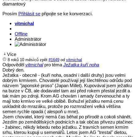
diamantový
Prosím
Přihlásit se
připojte se ke konverzaci.
vitmichal
Offline
Administrátor
Více
8 roků 10 měsíců zpět
#1649
od
vitmichal
Odpověděl
vitmichal
pro téma
Ježatka kuří noha
Dobrý den.
Ježatka - obecně - (kuří noha, osadní i další druhy) jsou velmi
dobrým krmivem. Chovatelé používají její šlechtěnou odrůdu pod
názvem "japonské proso" (Japan Millet). Kupovával jsem ježatku
na burze v ČB, ale dodavatel tam asi před rokem přestal jezdit a
tak mám po zdroji. Krom AG chovám i amady červenouché a ty
mají toto krmivo ve velké oblibě. Bohužel ježatku nemá cenu
uskladnit do mrazáku, protože po rozmražení velká většina
semen rychle opadá ( alespoň u mne).
Jsem chovatel, který nemá čas běhat po přírodě a cokoli shánět.
Jezdím po zemědělských podnicích a tak občas přivezu ptačinec
- žabinec, někdy lebedu nebo ježatku. Z travních semen krmím
srhu, kterou kupuji u semenářů. Letos jsem AG "trestal" dietou,