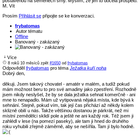
postavenou na semenech srhy. Myslím, že jim to docela prospělo.
M. Vít
Prosím
Přihlásit se
připojte se ke konverzaci.
frybatomas
Autor tématu
Offline
Banovaný - zakázaný
Více
8 roků 10 měsíců zpět
#1650
od
frybatomas
Odpověděl
frybatomas
pro téma
Ježatka kuří noha
Dobrý den,
děkuji. Jsem takový chovatel - amatér v malém, a tudíž pokud
mám možnost beru to pro své amadiny jako zpestření. Rozhodně
jsem nikdy neslyšel, že by se dala ježatka sehnat komerčně - ani
mne to nenapadlo. Mám už vytipovaná nějaká místa, kde bývá k
sehnání. Stejně, pokud vím, tak její čas přichází až někdy kolem
sklizně obilí u nás. Takže většinou dostanou je párkrát, než mi
místní zemědělci sklidí pole a ještě ne ani každý rok. Též jsem ji
zahlédl v lese (na pomezí paseky), ale tam ji hned do druhého
roku vyhubili zřejmě záměrně, aby se nešířila. Tam jí bylo hodně.