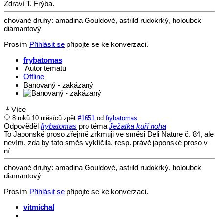
Zdraví T. Frýba.
chované druhy: amadina Gouldové, astrild rudokrký, holoubek
diamantový
Prosím
Přihlásit se
připojte se ke konverzaci.
frybatomas
Autor tématu
Offline
Banovaný - zakázaný
Více
8 roků 10 měsíců zpět
#1651
od
frybatomas
Odpověděl
frybatomas
pro téma
Ježatka kuří noha
To Japonské proso zřejmě zrkmuji ve směsi Deli Nature č. 84, ale
nevím, zda by tato směs vyklíčila, resp. právě japonské proso v
ní.
chované druhy: amadina Gouldové, astrild rudokrký, holoubek
diamantový
Prosím
Přihlásit se
připojte se ke konverzaci.
vitmichal