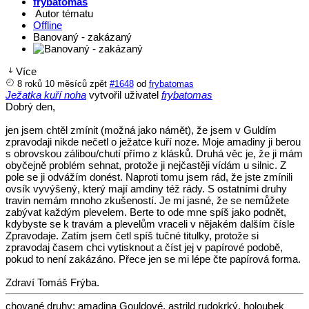
frybatomas
Autor tématu
Offline
Banovaný - zakázaný
Více
8 roků 10 měsíců zpět
#1648
od
frybatomas
Ježatka kuří noha
vytvořil uživatel
frybatomas
Dobrý den,
jen jsem chtěl zmínit (možná jako námět), že jsem v Guldím
zpravodaji nikde nečetl o ježatce kuří noze. Moje amadiny ji berou
s obrovskou zálibou/chutí přímo z klásků. Druhá věc je, že ji mám
obyčejně problém sehnat, protože ji nejčastěji vídám u silnic. Z
pole se ji odvážím donést. Naproti tomu jsem rád, že jste zmínili
ovsík vyvýšený, který mají amdiny též rády. S ostatními druhy
travin nemám mnoho zkušeností. Je mi jasné, že se nemůžete
zabývat každým plevelem. Berte to ode mne spíš jako podnět,
kdybyste se k travám a plevelům vraceli v nějakém dalším čísle
Zpravodaje. Zatím jsem četl spíš tučné titulky, protože si
zpravodaj časem chci vytisknout a číst jej v papírové podobě,
pokud to není zakázáno. Přece jen se mi lépe čte papírová forma.
Zdraví Tomáš Frýba.
chované druhy: amadina Gouldové, astrild rudokrký, holoubek