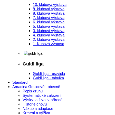
10. klubová výstava
9. klubová výstava
8. klubová výstava
7. klubová výstava
6. klubová výstava
5. klubová výstava
3. klubová výstava
4. klubová výstava
2. klubová výstava
1. Kubová výstava
Guldí liga
Guldí liga - pravidla
Guldí liga - tabulka
Standard
Amadina Gouldové - obecně
Popis druhu
Systematické zařazení
Výskyt a život v přírodě
Historie chovu
Nákup a adaptace
Krmení a výživa