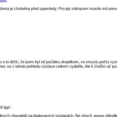
lubu
.
dresa je chráněna před spamboty. Pro její zobrazení musíte mít povo
 to o to těžší, že jsem byl od počátku skeptikem, ve smyslu počtu vy
ec se z tohoto pohledu výstava celkem vydařila. Ale k číslům až poz
í liga".
otlivých chovatelů na bodovaných výstavách. Ne všech, pouze někol