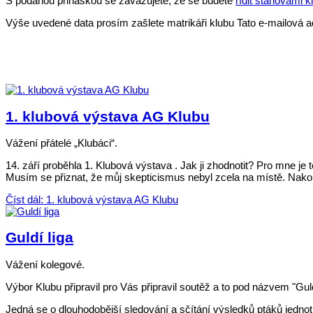
S podanou přiháškou se zavazujete, že se budete
řídit stanovami k
Výše uvedené data prosím zašlete matrikáři klubu
Tato e-mailová a
1. klubová výstava AG Klubu
Vážení přátelé „Klubáci“.
14. září proběhla 1. Klubová výstava . Jak ji zhodnotit? Pro mne je
Musím se přiznat, že můj skepticismus nebyl zcela na místě. Nakon
Číst dál: 1. klubová výstava AG Klubu
Guldí liga
Vážení kolegové.
Výbor Klubu připravil pro Vás připravil soutěž a to pod názvem "Guld
Jedná se o dlouhodobější sledování a sčítání výsledků ptáků jedn