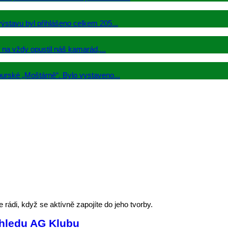
ýstavu byl přihlášeno celkem 205...
na vždy opustil náš kamarád,...
urské „Moštárně“. Bylo vystaveno...
rádi, když se aktívně zapojíte do jeho tvorby.
ohledu AG Klubu