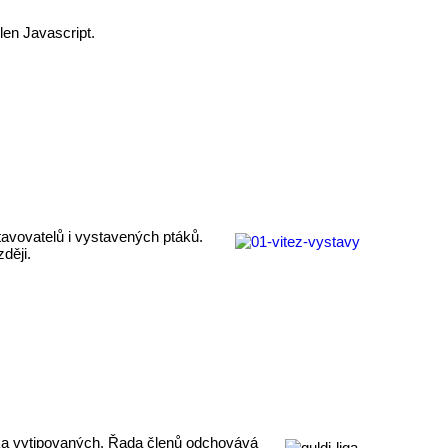
len Javascript.
stavovatelů i vystavených ptáků.
ději.
ika vytipovaných. Řada členů odchovává