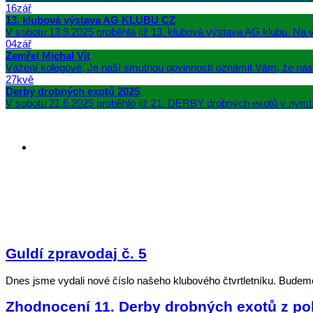
16
zář
13. klubová výstava AG KLUBU CZ
V sobotu 13.9.2025 proběhla již 13. klubová výstava AG klubu. Na v
04
zář
Zemřel Michal Vít
Vážení kolegové, Je naší smutnou povinností oznámit Vám, že nás 
27
kvě
Derby drobných exotů 2025
V sobotu 21.6.2025 proběhlo již 21. DERBY drobných exotů v nymb
Guldí zpravodaj č. 5
Dnes jsme vydali nové číslo našeho klubového čtvrtletníku. Budeme 
Zhodnocení 11. Derby drobných exotů z p