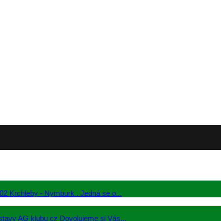
02 Krchleby - Nymburk . Jedná se o...
stavy AG klubu cz Dovolujeme si Vás...