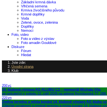
Základní krmná dávka
Vlhčená semena
Krmiva živočišného původu
Krmné doplňky
Voda
Zelené, ovoce, zelenina
Doplňky
Nemoci
Foto, video
Foto a video z výstav
Foto amadin Gouldové
Diskuze
Fórum
Hledat
Jste zde:
Úvodní strana
Klub
20
čvc
14. klubová výstava AG KLUBU CZ – memoriál Michala Víta
se uskuteční v sobotu 12. září 2026 na adrese Nymburská 77, 288 
22
čvn
Změna termínu a místa konání 14. klubové výstavy AG klubu cz
Důležité oznámení o změně termínu a místa konání 14. klubové vý