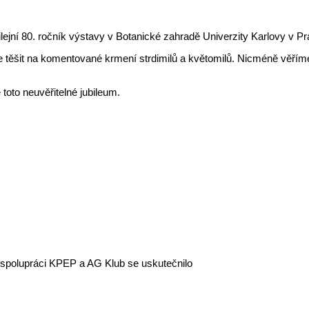
lejní 80. ročník výstavy v Botanické zahradě Univerzity Karlovy v Pr
e těšit na komentované krmení strdimilů a květomilů. Nicméně věříme
oto neuvěřitelné jubileum.
spolupráci KPEP a AG Klub se uskutečnilo