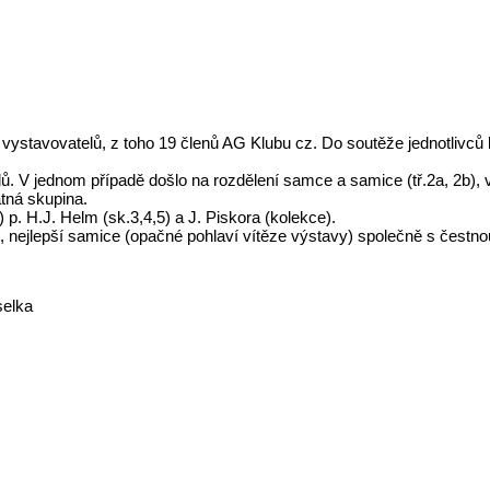
stavovatelů, z toho 19 členů AG Klubu cz. Do soutěže jednotlivců by
elů. V jednom případě došlo na rozdělení samce a samice (tř.2a, 2b),
tná skupina.
p. H.J. Helm (sk.3,4,5) a J. Piskora (kolekce).
, nejlepší samice (opačné pohlaví vítěze výstavy) společně s čestno
selka