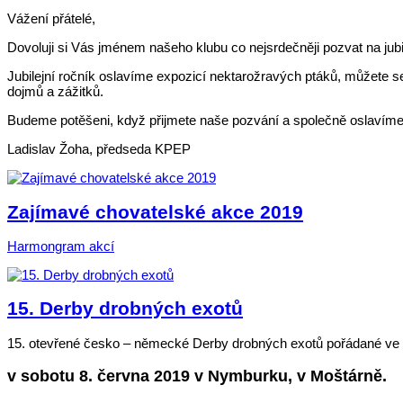
Vážení přátelé,
Dovoluji si Vás jménem našeho klubu co nejsrdečněji pozvat na jubi
Jubilejní ročník oslavíme expozicí nektarožravých ptáků, můžete s
dojmů a zážitků.
Budeme potěšeni, když přijmete naše pozvání a společně oslavíme t
Ladislav Žoha, předseda KPEP
Zajímavé chovatelské akce 2019
Harmongram akcí
15. Derby drobných exotů
15. otevřené česko – německé Derby drobných exotů pořádané ve 
v sobotu
8. června 2019
v Nymburku
, v Moštárně.