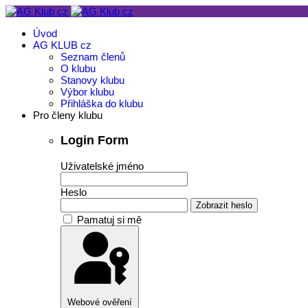
Úvod
AG KLUB cz
Seznam členů
O klubu
Stanovy klubu
Výbor klubu
Přihláška do klubu
Pro členy klubu
Login Form
Uživatelské jméno
Heslo
Zobrazit heslo
Pamatuj si mě
Webové ověření