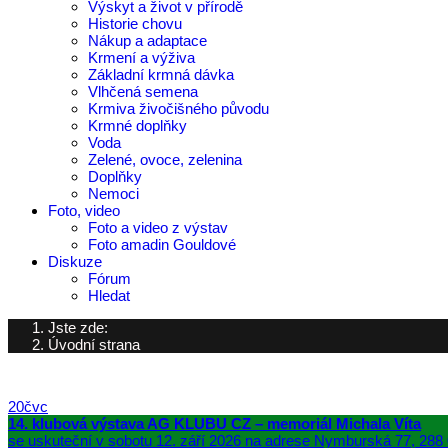
Výskyt a život v přírodě
Historie chovu
Nákup a adaptace
Krmení a výživa
Základní krmná dávka
Vlhčená semena
Krmiva živočišného původu
Krmné doplňky
Voda
Zelené, ovoce, zelenina
Doplňky
Nemoci
Foto, video
Foto a video z výstav
Foto amadin Gouldové
Diskuze
Fórum
Hledat
Jste zde:
Úvodní strana
20
čvc
14. klubová výstava AG KLUBU CZ – memoriál Michala Víta
se uskuteční v sobotu 12. září 2026 na adrese Nymburská 77, 288 