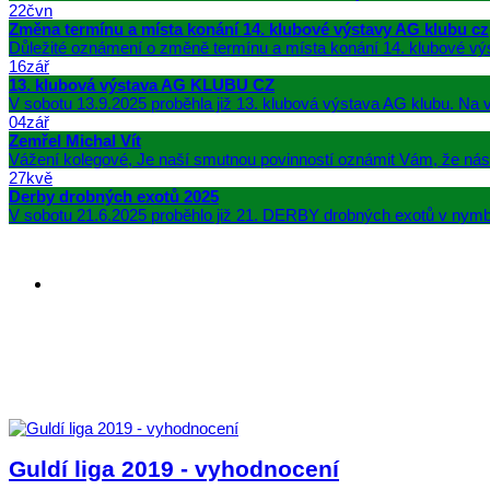
22
čvn
Změna termínu a místa konání 14. klubové výstavy AG klubu cz
Důležité oznámení o změně termínu a místa konání 14. klubové vý
16
zář
13. klubová výstava AG KLUBU CZ
V sobotu 13.9.2025 proběhla již 13. klubová výstava AG klubu. Na v
04
zář
Zemřel Michal Vít
Vážení kolegové, Je naší smutnou povinností oznámit Vám, že nás 
27
kvě
Derby drobných exotů 2025
V sobotu 21.6.2025 proběhlo již 21. DERBY drobných exotů v nymb
Guldí liga 2019 - vyhodnocení