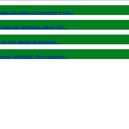
stavy AG klubu cz Dovolujeme si Vás...
ýstavu byl přihlášeno celkem 205...
na vždy opustil náš kamarád,...
urské „Moštárně“. Bylo vystaveno...