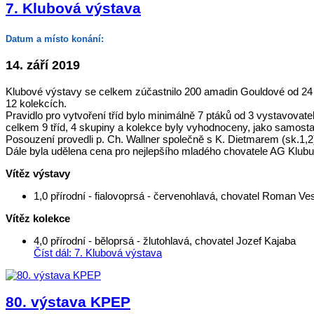
7. Klubová výstava
Datum a místo konání:
14. září 2019
Klubové výstavy se celkem zúčastnilo 200 amadin Gouldové od 24 vy
12 kolekcích.
Pravidlo pro vytvoření tříd bylo minimálně 7 ptáků od 3 vystavovat
celkem 9 tříd, 4 skupiny a kolekce byly vyhodnoceny, jako samosta
Posouzení provedli p. Ch. Wallner společně s K. Dietmarem (sk.1,2) 
Dále byla udělena cena pro nejlepšího mladého chovatele AG Klubu
Vítěz výstavy
1,0 přírodní - fialovoprsá - červenohlavá, chovatel Roman Ve
Vítěz kolekce
4,0 přírodní - běloprsá - žlutohlavá, chovatel Jozef Kajaba
Číst dál: 7. Klubová výstava
80. výstava KPEP