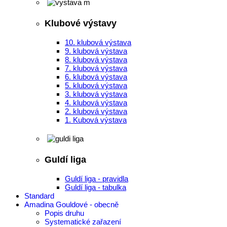
Klubové výstavy
10. klubová výstava
9. klubová výstava
8. klubová výstava
7. klubová výstava
6. klubová výstava
5. klubová výstava
3. klubová výstava
4. klubová výstava
2. klubová výstava
1. Kubová výstava
Guldí liga
Guldí liga - pravidla
Guldí liga - tabulka
Standard
Amadina Gouldové - obecně
Popis druhu
Systematické zařazení