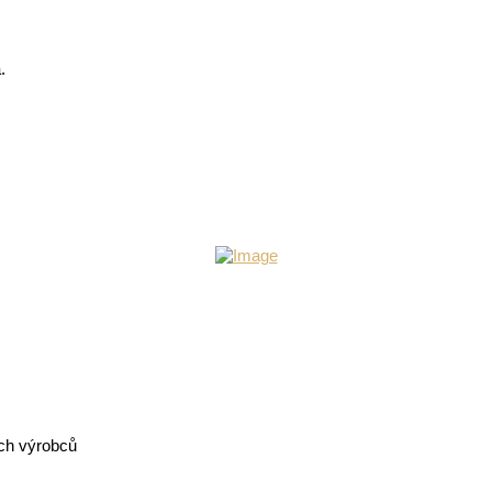
a.
ých výrobců