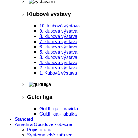
Klubové výstavy
10. klubová výstava
9. klubová výstava
8. klubová výstava
7. klubová výstava
6. klubová výstava
5. klubová výstava
3. klubová výstava
4. klubová výstava
2. klubová výstava
1. Kubová výstava
Guldí liga
Guldí liga - pravidla
Guldí liga - tabulka
Standard
Amadina Gouldové - obecně
Popis druhu
Systematické zařazení