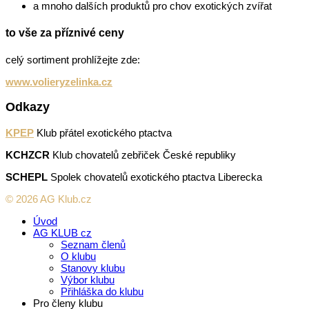
a mnoho dalších produktů pro chov exotických zvířat
to vše za příznivé ceny
celý sortiment prohlížejte zde:
www.volieryzelinka.cz
Odkazy
KPEP
Klub přátel exotického ptactva
KCHZCR
Klub chovatelů zebřiček České republiky
SCHEPL
Spolek chovatelů exotického ptactva Liberecka
© 2026 AG Klub.cz
Úvod
AG KLUB cz
Seznam členů
O klubu
Stanovy klubu
Výbor klubu
Přihláška do klubu
Pro členy klubu