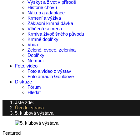
Výskyt a život v přírodě
Historie chovu
Nákup a adaptace
Krmení a výživa
Základní krmná dávka
Vlhčená semena
Krmiva živočišného původu
Krmné doplňky
Voda
Zelené, ovoce, zelenina
Doplňky
Nemoci
Foto, video
Foto a video z výstav
Foto amadin Gouldové
Diskuze
Fórum
Hledat
Jste zde:
Úvodní strana
5. klubová výstava
Featured