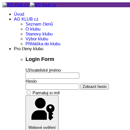
Úvod
AG KLUB cz
Seznam členů
O klubu
Stanovy klubu
Výbor klubu
Přihláška do klubu
Pro členy klubu
Login Form
Uživatelské jméno
Heslo
Zobrazit heslo
Pamatuj si mě
Webové ověření