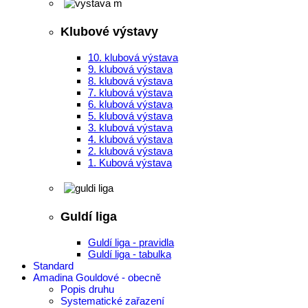
Klubové výstavy
10. klubová výstava
9. klubová výstava
8. klubová výstava
7. klubová výstava
6. klubová výstava
5. klubová výstava
3. klubová výstava
4. klubová výstava
2. klubová výstava
1. Kubová výstava
Guldí liga
Guldí liga - pravidla
Guldí liga - tabulka
Standard
Amadina Gouldové - obecně
Popis druhu
Systematické zařazení