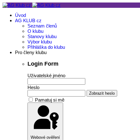
Úvod
AG KLUB cz
Seznam členů
O klubu
Stanovy klubu
Výbor klubu
Přihláška do klubu
Pro členy klubu
Login Form
Uživatelské jméno
Heslo
Zobrazit heslo
Pamatuj si mě
Webové ověření