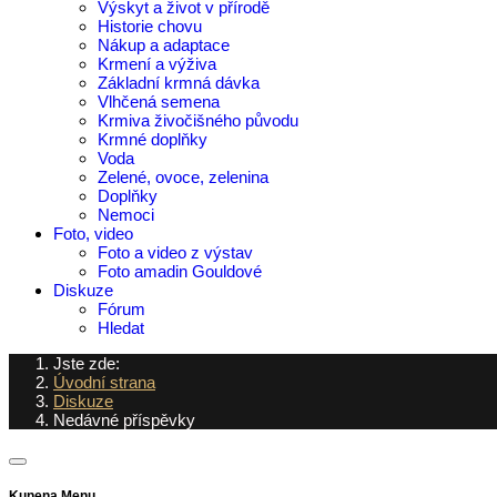
Výskyt a život v přírodě
Historie chovu
Nákup a adaptace
Krmení a výživa
Základní krmná dávka
Vlhčená semena
Krmiva živočišného původu
Krmné doplňky
Voda
Zelené, ovoce, zelenina
Doplňky
Nemoci
Foto, video
Foto a video z výstav
Foto amadin Gouldové
Diskuze
Fórum
Hledat
Jste zde:
Úvodní strana
Diskuze
Nedávné příspěvky
Kunena Menu