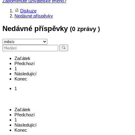
Zapomenuté uživatelské jméno?
Diskuze
Nedávné příspěvky
Nedávné příspěvky
(0 zprávy )
Začátek
Předchozí
1
Následující
Konec
1
Začátek
Předchozí
1
Následující
Konec