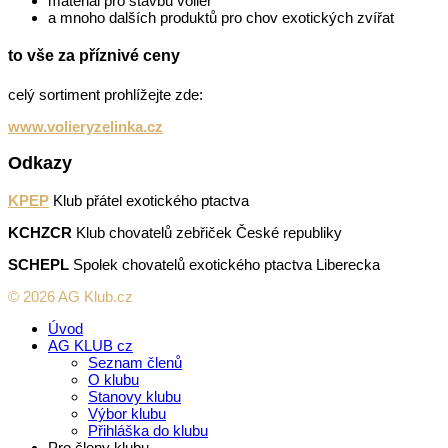
materiál pro stavbu voliér
a mnoho dalších produktů pro chov exotických zvířat
to vše za příznivé ceny
celý sortiment prohlížejte zde:
www.volieryzelinka.cz
Odkazy
KPEP
Klub přátel exotického ptactva
KCHZCR
Klub chovatelů zebřiček České republiky
SCHEPL
Spolek chovatelů exotického ptactva Liberecka
© 2026 AG Klub.cz
Úvod
AG KLUB cz
Seznam členů
O klubu
Stanovy klubu
Výbor klubu
Přihláška do klubu
Pro členy klubu